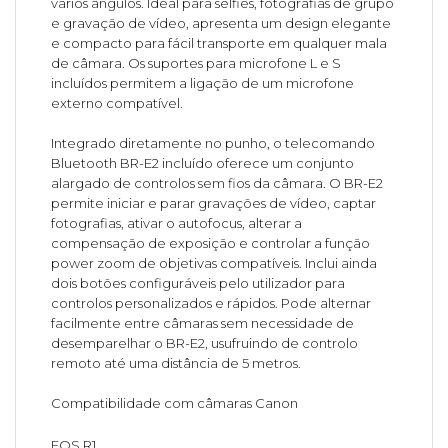
vários ângulos. Ideal para selfies, fotografias de grupo
e gravação de vídeo, apresenta um design elegante
e compacto para fácil transporte em qualquer mala
de câmara. Os suportes para microfone L e S
incluídos permitem a ligação de um microfone
externo compatível.
Integrado diretamente no punho, o telecomando
Bluetooth BR-E2 incluído oferece um conjunto
alargado de controlos sem fios da câmara. O BR-E2
permite iniciar e parar gravações de vídeo, captar
fotografias, ativar o autofocus, alterar a
compensação de exposição e controlar a função
power zoom de objetivas compatíveis. Inclui ainda
dois botões configuráveis pelo utilizador para
controlos personalizados e rápidos. Pode alternar
facilmente entre câmaras sem necessidade de
desemparelhar o BR-E2, usufruindo de controlo
remoto até uma distância de 5 metros.
Compatibilidade com câmaras Canon
EOS R1