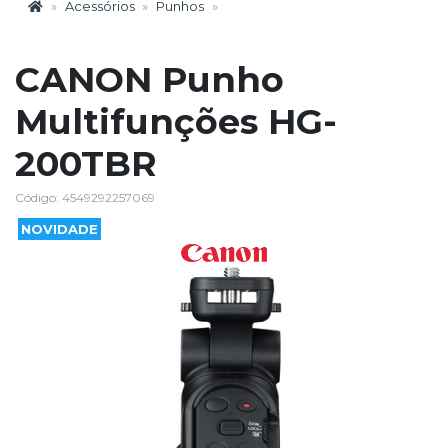
Acessórios
Punhos
CANON Punho
Multifunções HG-
200TBR
Código: 4549292257069
NOVIDADE