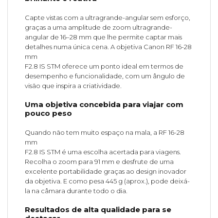
Capte vistas com a ultragrande-angular sem esforço,
graças a uma amplitude de zoom ultragrande-
angular de 16–28 mm que lhe permite captar mais
detalhes numa única cena. A objetiva Canon RF 16-28
mm
F2.8 IS STM oferece um ponto ideal em termos de
desempenho e funcionalidade, com um ângulo de
visão que inspira a criatividade.
Uma objetiva concebida para viajar com
pouco peso
Quando não tem muito espaço na mala, a RF 16-28
mm
F2.8 IS STM é uma escolha acertada para viagens.
Recolha o zoom para 91 mm e desfrute de uma
excelente portabilidade graças ao design inovador
da objetiva. E como pesa 445 g (aprox.), pode deixá-
la na câmara durante todo o dia.
Resultados de alta qualidade para se