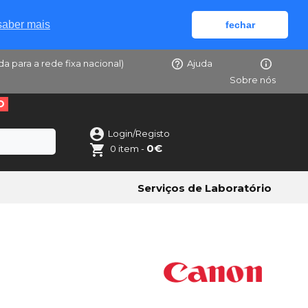
saber mais
fechar
da para a rede fixa nacional)
Ajuda
Sobre nós
O
Login/Registo
0€
0 item -
Serviços de Laboratório