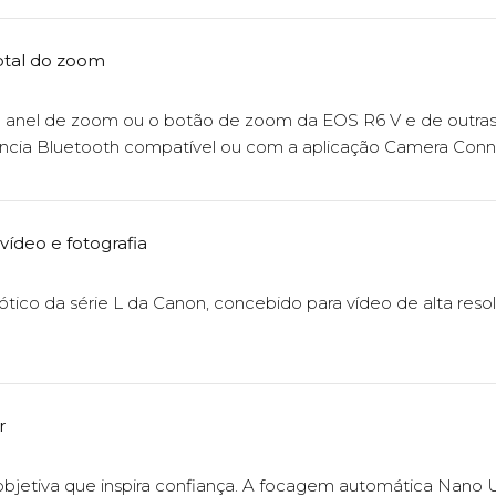
total do zoom
o o anel de zoom ou o botão de zoom da EOS R6 V e de outra
ia Bluetooth compatível ou com a aplicação Camera Conn
ídeo e fotografia
tico da série L da Canon, concebido para vídeo de alta reso
r
bjetiva que inspira confiança. A focagem automática Nano 