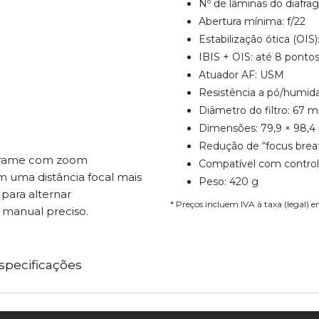
Nº de lâminas do diafra
Abertura mínima: f/22
Estabilização ótica (OIS)
IBIS + OIS: até 8 ponto
Atuador AF: USM
Resistência a pó/humid
Diâmetro do filtro: 67 
Dimensões: 79,9 × 98,
Redução de “focus brea
-Frame com zoom
Compatível com contro
m uma distância focal mais
Peso: 420 g
para alternar
* Preços incluem IVA à taxa (legal) 
manual preciso.
specificações