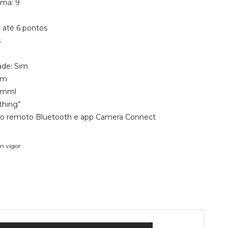
gma: 9
: até 6 pontos
s
ade: Sim
mm
4 mml
thing”
lo remoto Bluetooth e app Camera Connect
em vigor