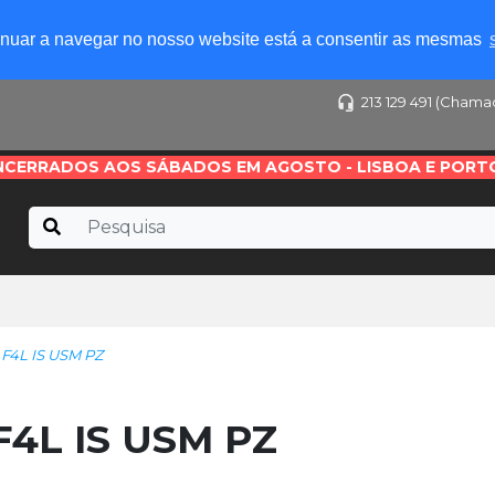
tinuar a navegar no nosso website está a consentir as mesmas
213 129 491 (Chama
NCERRADOS AOS SÁBADOS EM AGOSTO - LISBOA E PORT
4L IS USM PZ
4L IS USM PZ