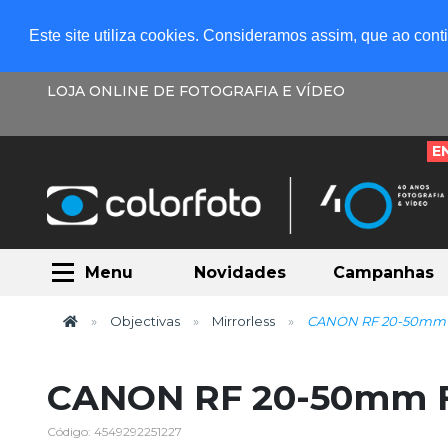
Este site utiliza cookies. Consideramos assim, que ao con
LOJA ONLINE DE FOTOGRAFIA E VÍDEO
E
Menu
Novidades
Campanhas
Objectivas
Mirrorless
CANON RF 20-50mm F
CANON RF 20-50mm F
Código: 4549292251227