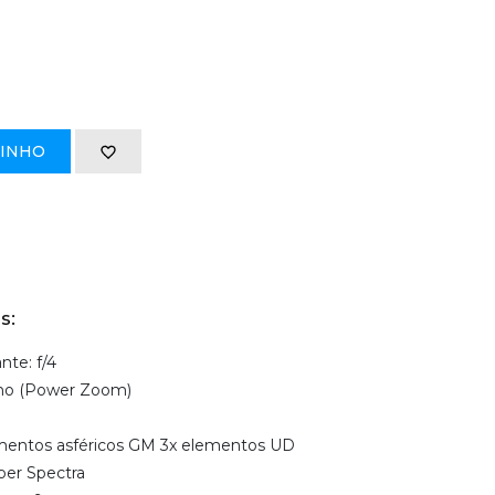
RINHO
s:
te: f/4
no (Power Zoom)
ementos asféricos GM 3x elementos UD
per Spectra