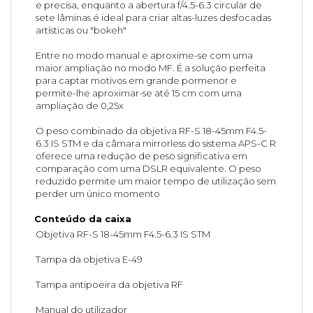
e precisa, enquanto a abertura f/4.5-6.3 circular de
sete lâminas é ideal para criar altas-luzes desfocadas
artísticas ou "bokeh"
Entre no modo manual e aproxime-se com uma
maior ampliação no modo MF. É a solução perfeita
para captar motivos em grande pormenor e
permite-lhe aproximar-se até 15 cm com uma
ampliação de 0,25x
O peso combinado da objetiva RF-S 18-45mm F4.5-
6.3 IS STM e da câmara mirrorless do sistema APS-C R
oferece uma redução de peso significativa em
comparação com uma DSLR equivalente. O peso
reduzido permite um maior tempo de utilização sem
perder um único momento
Conteúdo da caixa
Objetiva RF-S 18-45mm F4.5-6.3 IS STM
Tampa da objetiva E-49
Tampa antipoeira da objetiva RF
Manual do utilizador