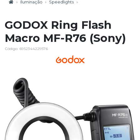
Iluminação
Speedlights
GODOX Ring Flash
Macro MF-R76 (Sony)
Código: 6952344229576