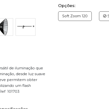
Opções:
Soft Zoom 120
S
sátil de iluminação que
minação, desde luz suave
 leve permitem obter
ilizando um flash
Ref 101703
specificações