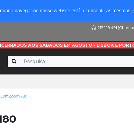
tinuar a navegar no nosso website está a consentir as mesmas
213 129 491 (Chama
NCERRADOS AOS SÁBADOS EM AGOSTO - LISBOA E PORT
oft Zoom 180
180