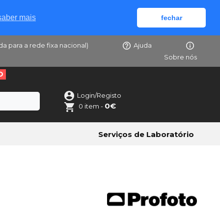
saber mais
fechar
da para a rede fixa nacional)
Ajuda
Sobre nós
O
Login/Registo
0€
0 item -
Serviços de Laboratório