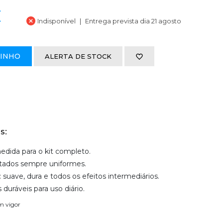
€
Indisponível
Entrega prevista dia 21 agosto
RINHO
ALERTA DE STOCK
s:
medida para o kit completo.
ltados sempre uniformes.
: suave, dura e todos os efeitos intermediários.
duráveis para uso diário.
em vigor