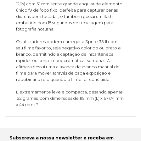
120s) com 31 mm, lente grande angular de elemento
único f9 de foco fixo, perfeita para capturar cenas
diurnas bem focadas, e também possui um flash
embutido com 15 segundos de reciclagem para
fotografia noturna.
Os utilizadores podem carregar a Sprite 35-II com
seu filme favorito, seja negativo colorido ou preto e
branco, permitindo a captação de instantâneos
rápidos ou cenas monocromáticas sombrias. A
câmara possui uma alavanca de avanço manual do
filme para mover através de cada exposição e
rebobinar o rolo quando o filme for concluído.
É extremamente leve e compacta, pesando apenas
122 gramas, com dimensões de 119 mm (L) x 67 (A) mm
x 44 mm (P).
Subscreva a nossa newsletter e receba em