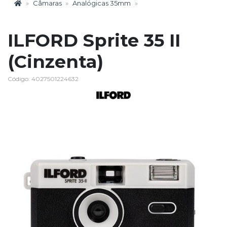
Câmaras
Analógicas 35mm
ILFORD Sprite 35 II
(Cinzenta)
Código: 4027501224632