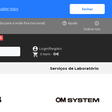
saber mais
fechar
da para a rede fixa nacional)
Ajuda
Sobre nós
O
Login/Registo
0€
0 item -
Serviços de Laboratório
B