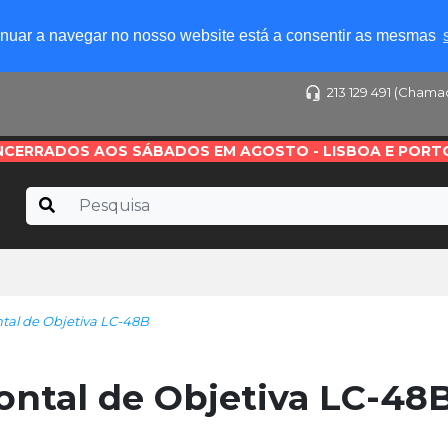
tinuar a navegar no nosso website está a consentir as mesmas
213 129 491 (Chama
NCERRADOS AOS SÁBADOS EM AGOSTO - LISBOA E PORT
al de Objetiva LC-48B
ntal de Objetiva LC-48