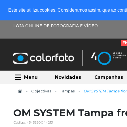
Este site utiliza cookies. Consideramos assim, que ao con
LOJA ONLINE DE FOTOGRAFIA E VÍDEO
E
Menu
Novidades
Campanhas
Objectivas
Tampas
OM SYSTEM Tampa front
OM SYSTEM Tampa fro
Código: 4545350044213