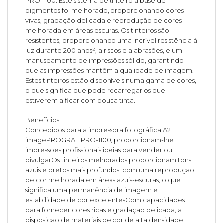
PRO-1100. Este sistema de tinteiro à base de
pigmentos foi melhorado, proporcionando cores
vivas, gradação delicada e reprodução de cores
melhorada em áreas escuras. Os tinteiros são
resistentes, proporcionando uma incrível resistência à
luz durante 200 anos², a riscos e a abrasões, e um
manuseamento de impressões sólido, garantindo
que as impressões mantêm a qualidade de imagem.
Estes tinteiros estão disponíveis numa gama de cores,
o que significa que pode recarregar os que
estiverem a ficar com pouca tinta.
Benefícios
Concebidos para a impressora fotográfica A2
imagePROGRAF PRO-1100, proporcionam-lhe
impressões profissionais ideias para vender ou
divulgarOs tinteiros melhorados proporcionam tons
azuis e pretos mais profundos, com uma reprodução
de cor melhorada em áreas azuis-escuras, o que
significa uma permanência de imagem e
estabilidade de cor excelentesCom capacidades
para fornecer cores ricas e gradação delicada, a
disposição de materiais de cor de alta densidade