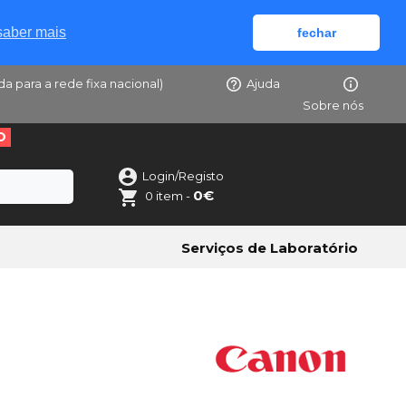
saber mais
fechar
da para a rede fixa nacional)
Ajuda
Sobre nós
O
Login/Registo
0€
0 item -
Serviços de Laboratório