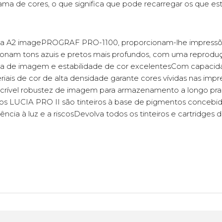
ama de cores, o que significa que pode recarregar os que est
ca A2 imagePROGRAF PRO-1100, proporcionam-lhe impressões 
cionam tons azuis e pretos mais profundos, com uma reprodu
ia de imagem e estabilidade de cor excelentesCom capacidad
riais de cor de alta densidade garante cores vívidas nas imp
rível robustez de imagem para armazenamento a longo prazo,
eiros LUCIA PRO II são tinteiros à base de pigmentos conceb
cia à luz e a riscosDevolva todos os tinteiros e cartridges 