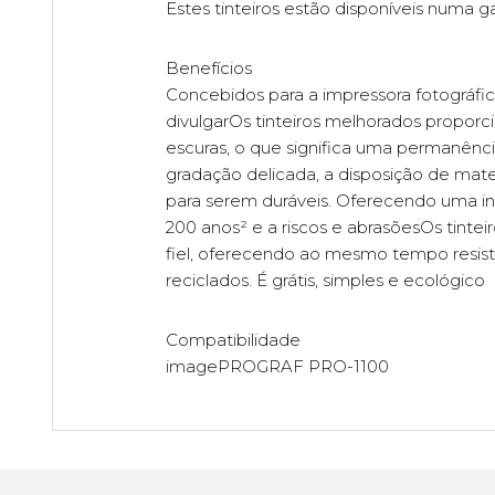
Estes tinteiros estão disponíveis numa g
Benefícios
Concebidos para a impressora fotográfi
divulgarOs tinteiros melhorados propor
escuras, o que significa uma permanênc
gradação delicada, a disposição de mate
para serem duráveis. Oferecendo uma inc
200 anos² e a riscos e abrasõesOs tint
fiel, oferecendo ao mesmo tempo resistên
reciclados. É grátis, simples e ecológico
Compatibilidade
imagePROGRAF PRO-1100