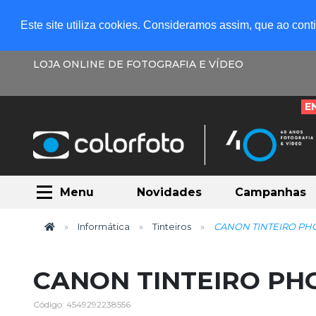
Este site utiliza cookies. Consideramos assim, que ao con
LOJA ONLINE DE FOTOGRAFIA E VÍDEO
E
Menu
Novidades
Campanhas
Informática
Tinteiros
CANON TINTEIRO PHO
CANON TINTEIRO PHO
Código: 4549292238556