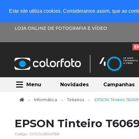
Este site utiliza cookies. Consideramos assim, que ao con
LOJA ONLINE DE FOTOGRAFIA E VÍDEO
E
Menu
Novidades
Campanhas
Informática
Tinteiros
EPSON Tinteiro T6069 
EPSON Tinteiro T6069
Código: 0010343864788