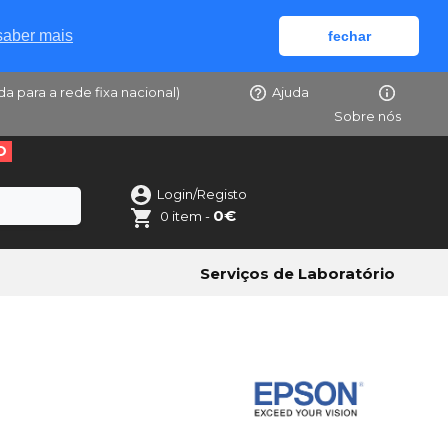
saber mais
fechar
da para a rede fixa nacional)
Ajuda
Sobre nós
O
Login/Registo
0€
0 item -
Serviços de Laboratório