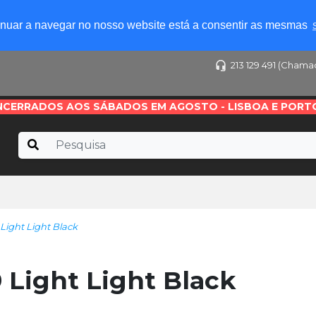
tinuar a navegar no nosso website está a consentir as mesmas
213 129 491 (Chama
NCERRADOS AOS SÁBADOS EM AGOSTO - LISBOA E PORT
Light Light Black
 Light Light Black