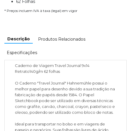
62 Folhas
* Preços incluem IVA à taxa (legal) em vigor
Descrição
Produtos Relacionados
Especificações
Caderno de Viagem Travel Journal 9x14
Retrato140g/m 62 folhas
O Caderno "Travel Journal" Hahnemühle possui o
melhor papel para desenho devido a sua tradição na
fabricação de papéis desde 1584. O Papel
Sketchbook pode ser utilizado em diversas técnicas
como grafite, carvão, charcoal, crayon, pastel seco e
oleoso, podendo ser utilizado como bloco de notas.
Ideal para transportar no bolso e em viagens de
passeio e negócios. Suas folhas são livres de ácido,