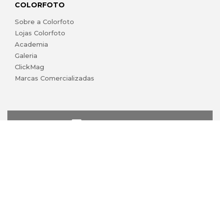
COLORFOTO
Sobre a Colorfoto
Lojas Colorfoto
Academia
Galeria
ClickMag
Marcas Comercializadas
lojaonline@colorfoto.pt
© 2026 COLORFOTO marca comercial da Barreiros da Silva,
Lda. Todos os direitos reservados