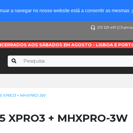
tinuar a navegar no nosso website está a consentir as mesmas
213 129 491 (Chama
NCERRADOS AOS SÁBADOS EM AGOSTO - LISBOA E PORT
55 XPRO3 + MHXPRO-3W
55 XPRO3 + MHXPRO-3W