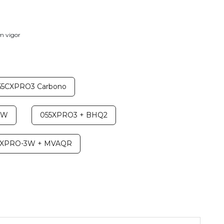
em vigor
55CXPRO3 Carbono
3W
055XPRO3 + BHQ2
HXPRO-3W + MVAQR