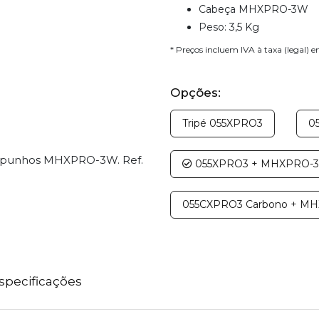
Cabeça MHXPRO-3W
Peso: 3,5 Kg
* Preços incluem IVA à taxa (legal) 
Opções:
Tripé 055XPRO3
0
e punhos MHXPRO-3W. Ref.
055XPRO3 + MHXPRO-
055CXPRO3 Carbono + M
specificações