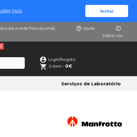
saber mais
fechar
da para a rede fixa nacional)
Ajuda
Sobre nós
O
Login/Registo
0€
0 item -
Serviços de Laboratório