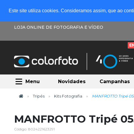
Este site utiliza cookies. Consideramos assim, que ao con
LOJA ONLINE DE FOTOGRAFIA E VÍDEO
E
Menu
Novidades
Campanhas
Tripés
Kits Fotografia
MANFROTTO Tripé 0
MANFROTTO Tripé 0
Código: 8024221623291