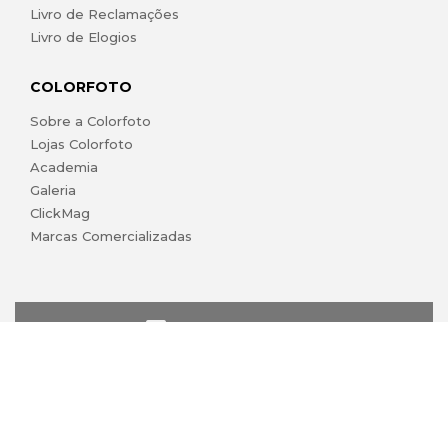
Livro de Reclamações
Livro de Elogios
COLORFOTO
Sobre a Colorfoto
Lojas Colorfoto
Academia
Galeria
ClickMag
Marcas Comercializadas
lojaonline@colorfoto.pt
© 2026 COLORFOTO de Barreiros da Silva, Lda. Todos os