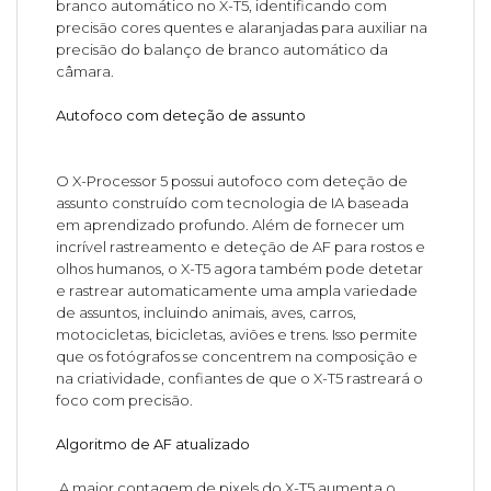
branco automático no X-T5, identificando com
precisão cores quentes e alaranjadas para auxiliar na
precisão do balanço de branco automático da
câmara.
Autofoco com deteção de assunto
O X-Processor 5 possui autofoco com deteção de
assunto construído com tecnologia de IA baseada
em aprendizado profundo. Além de fornecer um
incrível rastreamento e deteção de AF para rostos e
olhos humanos, o X-T5 agora também pode detetar
e rastrear automaticamente uma ampla variedade
de assuntos, incluindo animais, aves, carros,
motocicletas, bicicletas, aviões e trens. Isso permite
que os fotógrafos se concentrem na composição e
na criatividade, confiantes de que o X-T5 rastreará o
foco com precisão.
Algoritmo de AF atualizado
A maior contagem de pixels do X-T5 aumenta o