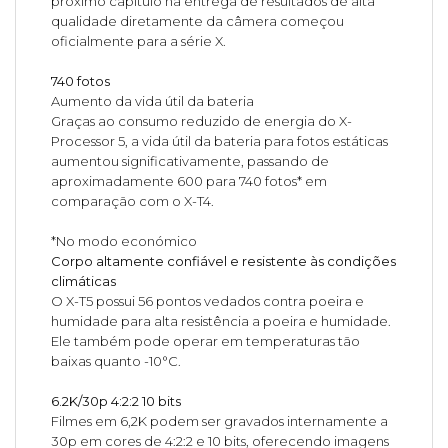
próximo capítulo na entrega de resultados de alta
qualidade diretamente da câmera começou
oficialmente para a série X.
740 fotos
Aumento da vida útil da bateria
Graças ao consumo reduzido de energia do X-
Processor 5, a vida útil da bateria para fotos estáticas
aumentou significativamente, passando de
aproximadamente 600 para 740 fotos* em
comparação com o X-T4.
*No modo económico
Corpo altamente confiável e resistente às condições
climáticas
O X-T5 possui 56 pontos vedados contra poeira e
humidade para alta resistência a poeira e humidade.
Ele também pode operar em temperaturas tão
baixas quanto -10°C.
6.2K/30p 4:2:2 10 bits
Filmes em 6,2K podem ser gravados internamente a
30p em cores de 4:2:2 e 10 bits, oferecendo imagens