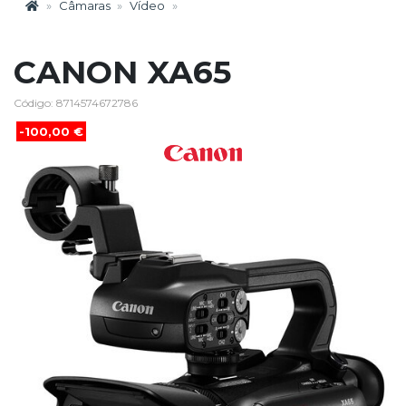
Câmaras
Vídeo
CANON XA65
Código: 8714574672786
-100,00 €