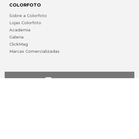
COLORFOTO
Sobre a Colorfoto
Lojas Colorfoto
Academia
Galeria
ClickMag
Marcas Comercializadas
lojaonline@colorfoto.pt
© 2026 COLORFOTO marca comercial da Barreiros da Silva,
Lda. Todos os direitos reservados