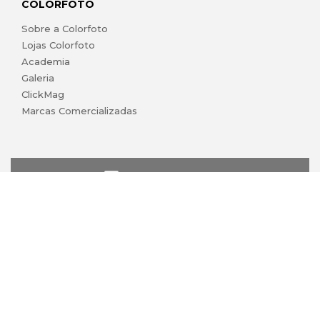
COLORFOTO
Sobre a Colorfoto
Lojas Colorfoto
Academia
Galeria
ClickMag
Marcas Comercializadas
lojaonline@colorfoto.pt
© 2026 COLORFOTO marca comercial da Barreiros da Silva,
Lda. Todos os direitos reservados