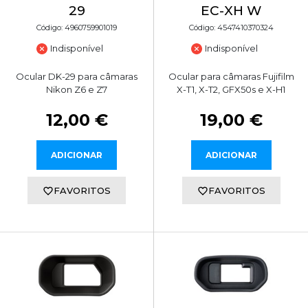
29
EC-XH W
Código: 4960759901019
Código: 4547410370324
Indisponível
Indisponível
Ocular DK-29 para câmaras
Ocular para câmaras Fujifilm
Nikon Z6 e Z7
X-T1, X-T2, GFX50s e X-H1
12,00 €
19,00 €
ADICIONAR
ADICIONAR
FAVORITOS
FAVORITOS