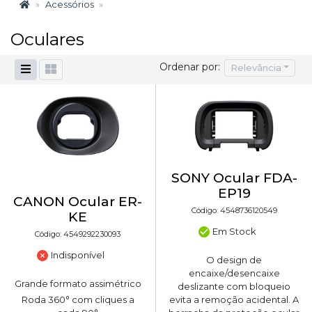
Acessórios
Oculares
Ordenar por:
Relevância
SONY Ocular FDA-
EP19
CANON Ocular ER-
Código: 4548736120549
KE
Em Stock
Código: 4549292230093
Indisponível
O design de
encaixe/desencaixe
Grande formato assimétrico
deslizante com bloqueio
Roda 360° com cliques a
evita a remoção acidental. A