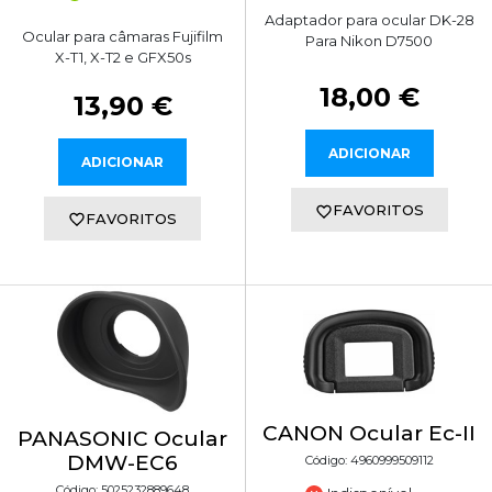
Adaptador para ocular DK-28
Ocular para câmaras Fujifilm
Para Nikon D7500
X-T1, X-T2 e GFX50s
18,00 €
13,90 €
ADICIONAR
ADICIONAR
FAVORITOS
FAVORITOS
CANON Ocular Ec-II
PANASONIC Ocular
DMW-EC6
Código: 4960999509112
Código: 5025232889648