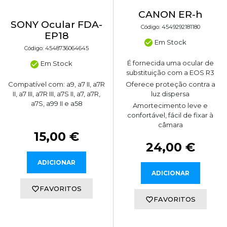
CANON ER-h
SONY Ocular FDA-
Código: 4549292181180
EP18
Em Stock
Código: 4548736064645
É fornecida uma ocular de
Em Stock
substituição com a EOS R3
Oferece proteção contra a
Compatível com: a9, a7 II, a7R
luz dispersa
II, a7 III, a7R III, a7S II, a7, a7R,
a7S, a99 II e a58
Amortecimento leve e
confortável, fácil de fixar à
câmara
15,00 €
24,00 €
ADICIONAR
ADICIONAR
FAVORITOS
FAVORITOS