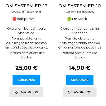
OM SYSTEM EP-13
OM SYSTEM EP-10
Código: 4545350045418
Código: 4545350041380
Indisponível
Em Stock
Ocular em borracha para
Ocular em borracha para
visor ótico
visor ótico
Permite obter uma
Permite obter uma
visualização nítida, mesmo
visualização nítida, mesmo
em condições de pouca luz
em condições de pouca luz
Perfeita para quem usa
Perfeita para quem usa
óculos
óculos
25,00 €
14,90 €
ADICIONAR
ADICIONAR
FAVORITOS
FAVORITOS