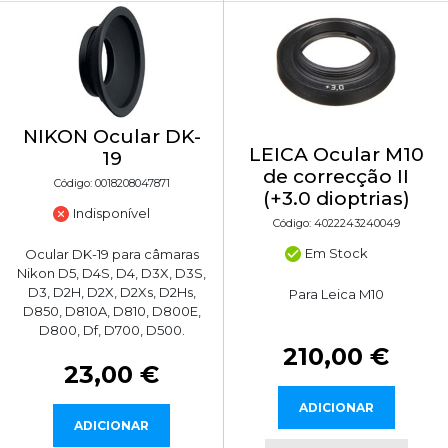
NIKON Ocular DK-
LEICA Ocular M10
19
de correcção II
Código: 0018208047871
(+3.0 dioptrias)
Indisponível
Código: 4022243240049
Em Stock
Ocular DK-19 para câmaras
Nikon D5, D4S, D4, D3X, D3S,
D3, D2H, D2X, D2Xs, D2Hs,
Para Leica M10
D850, D810A, D810, D800E,
D800, Df, D700, D500.
210,00 €
23,00 €
ADICIONAR
ADICIONAR