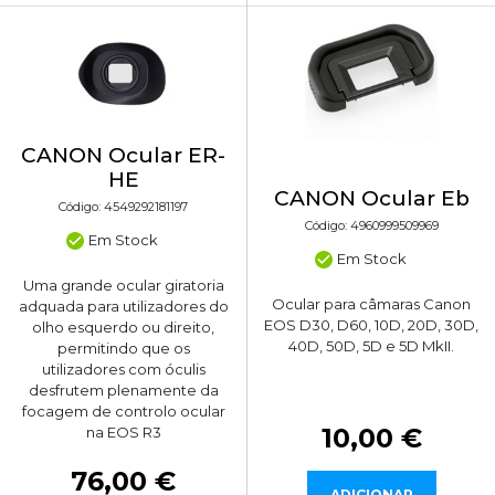
CANON Ocular ER-
HE
CANON Ocular Eb
Código: 4549292181197
Código: 4960999509969
Em Stock
Em Stock
Uma grande ocular giratoria
Ocular para câmaras Canon
adquada para utilizadores do
EOS D30, D60, 10D, 20D, 30D,
olho esquerdo ou direito,
40D, 50D, 5D e 5D MkII.
permitindo que os
utilizadores com óculis
desfrutem plenamente da
focagem de controlo ocular
10,00 €
na EOS R3
76,00 €
ADICIONAR