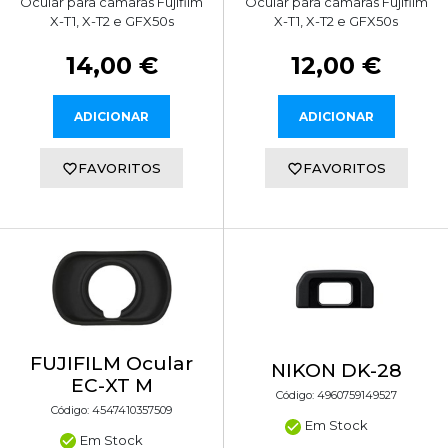
Ocular para câmaras Fujifilm
Ocular para câmaras Fujifilm
X-T1, X-T2 e GFX50s
X-T1, X-T2 e GFX50s
14,00 €
12,00 €
ADICIONAR
ADICIONAR
FAVORITOS
FAVORITOS
FUJIFILM Ocular
NIKON DK-28
EC-XT M
Código: 4960759149527
Código: 4547410357509
Em Stock
Em Stock