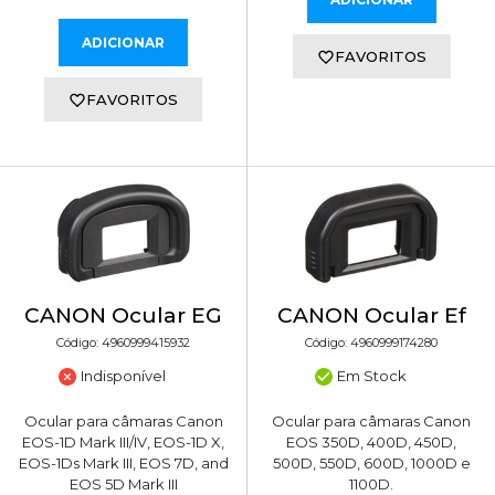
ADICIONAR
FAVORITOS
FAVORITOS
CANON Ocular EG
CANON Ocular Ef
Código: 4960999415932
Código: 4960999174280
Indisponível
Em Stock
Ocular para câmaras Canon
Ocular para câmaras Canon
EOS-1D Mark III/IV, EOS-1D X,
EOS 350D, 400D, 450D,
EOS-1Ds Mark III, EOS 7D, and
500D, 550D, 600D, 1000D e
EOS 5D Mark III
1100D.