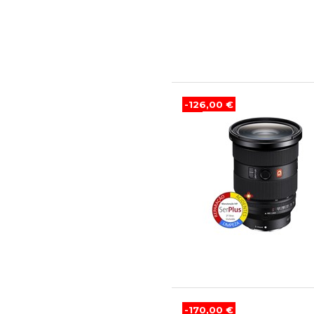
-126,00 €
-170,00 €