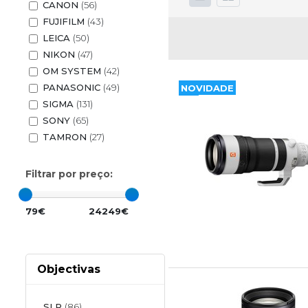
CANON
(56)
FUJIFILM
(43)
LEICA
(50)
NIKON
(47)
OM SYSTEM
(42)
PANASONIC
(49)
NOVIDADE
SIGMA
(131)
SONY
(65)
TAMRON
(27)
Filtrar por preço:
79€
24249€
Objectivas
SLR
(86)