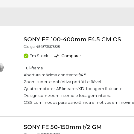
SONY FE 100-400mm F4.5 GM OS
Código: 4548736175525
Em Stock
Comparar
Full-frame
Abertura máxima constante f/4.5
Zoom superteleobjetiva portátil e fiável
Quatro motores AF lineares XD, focagem flutuante
Design com zoom interno e focagem interna
OSS com modos para panorâmica e motivos em movim
SONY FE 50-150mm f/2 GM