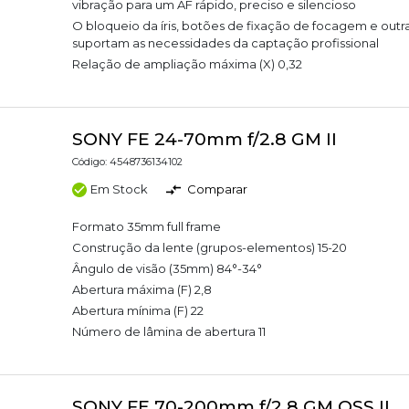
vibração para um AF rápido, preciso e silencioso
O bloqueio da íris, botões de fixação de focagem e outr
suportam as necessidades da captação profissional
Relação de ampliação máxima (X) 0,32
SONY FE 24-70mm f/2.8 GM II
Código: 4548736134102
Em Stock
Comparar
Formato 35mm full frame
Construção da lente (grupos-elementos) 15-20
Ângulo de visão (35mm) 84°-34°
Abertura máxima (F) 2,8
Abertura mínima (F) 22
Número de lâmina de abertura 11
SONY FE 70-200mm f/2.8 GM OSS II