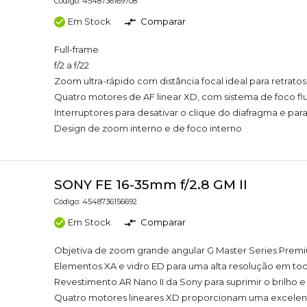
Código: 4548736169708
Em Stock
Comparar
Full-frame
f/2 a f/22
Zoom ultra-rápido com distância focal ideal para retratos
Quatro motores de AF linear XD, com sistema de foco fl
Interruptores para desativar o clique do diafragma e par
Design de zoom interno e de foco interno
SONY FE 16-35mm f/2.8 GM II
Código: 4548736156692
Em Stock
Comparar
Objetiva de zoom grande angular G Master Series Prem
Elementos XA e vidro ED para uma alta resolução em to
Revestimento AR Nano II da Sony para suprimir o brilho e
Quatro motores lineares XD proporcionam uma excelent