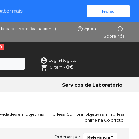
saber mais
fechar
da para a rede fixa nacional)
Ajuda
Sobre nós
O
Login/Registo
0€
0 item -
Serviços de Laboratório
ovidades em objetivas mirrorless. Comprar objetivas mirrorless
online na Colorfoto!
Ordenar por:
Relevância