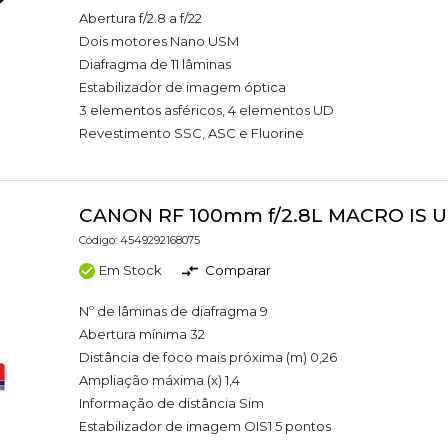
Abertura f/2.8 a f/22
Dois motores Nano USM
Diafragma de 11 lâminas
Estabilizador de imagem óptica
3 elementos asféricos, 4 elementos UD
Revestimento SSC, ASC e Fluorine
CANON RF 100mm f/2.8L MACRO IS 
Código: 4549292168075
Em Stock
Comparar
Nº de lâminas de diafragma 9
Abertura mínima 32
Distância de foco mais próxima (m) 0,26
Ampliação máxima (x) 1,4
Informação de distância Sim
Estabilizador de imagem OIS1 5 pontos