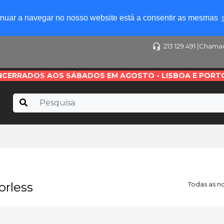
tinuar a navegar no nosso website está a consentir as mesmas
213 129 491 (Chama
NCERRADOS AOS SÁBADOS EM AGOSTO - LISBOA E PORT
orless
Todas as n