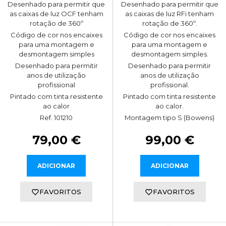
Desenhado para permitir que
Desenhado para permitir que
as caixas de luz OCF tenham
as caixas de luz RFi tenham
rotação de 360º
rotação de 360º.
Código de cor nos encaixes
Código de cor nos encaixes
para uma montagem e
para uma montagem e
desmontagem simples
desmontagem simples.
Desenhado para permitir
Desenhado para permitir
anos de utilização
anos de utilização
profissional
profissional.
Pintado com tinta resistente
Pintado com tinta resistente
ao calor
ao calor.
Ref. 101210
Montagem tipo S (Bowens)
79,00 €
99,00 €
ADICIONAR
ADICIONAR
FAVORITOS
FAVORITOS