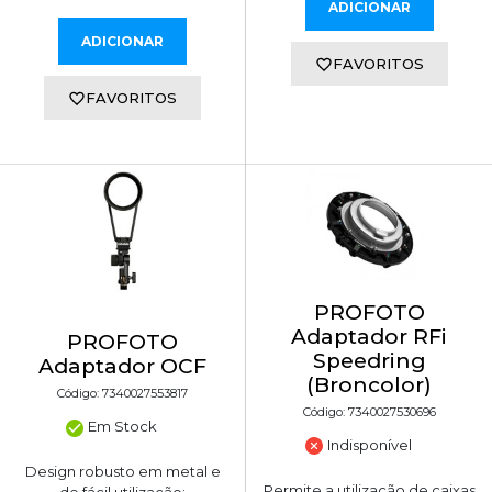
ADICIONAR
ADICIONAR
FAVORITOS
FAVORITOS
PROFOTO
Adaptador RFi
PROFOTO
Speedring
Adaptador OCF
(Broncolor)
Código: 7340027553817
Código: 7340027530696
Em Stock
Indisponível
Design robusto em metal e
Permite a utilização de caixas
de fácil utilização;