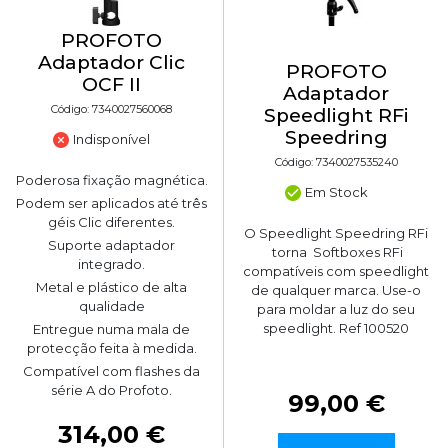
PROFOTO
Adaptador Clic
PROFOTO
OCF II
Adaptador
Código: 7340027560068
Speedlight RFi
Speedring
Indisponível
Código: 7340027535240
Poderosa fixação magnética.
Em Stock
Podem ser aplicados até três
géis Clic diferentes.
O Speedlight Speedring RFi
Suporte adaptador
torna Softboxes RFi
integrado.
compatíveis com speedlight
Metal e plástico de alta
de qualquer marca. Use-o
qualidade
para moldar a luz do seu
speedlight. Ref 100520
Entregue numa mala de
protecção feita à medida.
Compatível com flashes da
série A do Profoto.
99,00 €
314,00 €