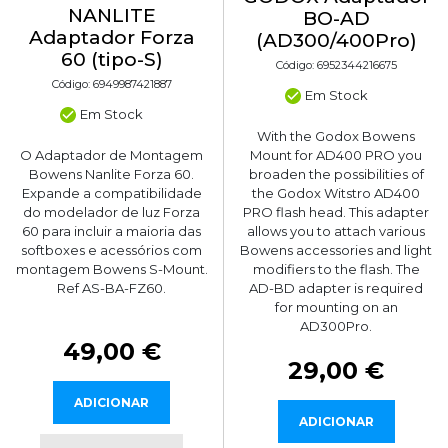
NANLITE
BO-AD
Adaptador Forza
(AD300/400Pro)
60 (tipo-S)
Código: 6952344216675
Código: 6949987421887
Em Stock
Em Stock
With the Godox Bowens
O Adaptador de Montagem
Mount for AD400 PRO you
Bowens Nanlite Forza 60.
broaden the possibilities of
Expande a compatibilidade
the Godox Witstro AD400
do modelador de luz Forza
PRO flash head. This adapter
60 para incluir a maioria das
allows you to attach various
softboxes e acessórios com
Bowens accessories and light
montagem Bowens S-Mount.
modifiers to the flash. The
Ref AS-BA-FZ60.
AD-BD adapter is required
for mounting on an
AD300Pro.
49,00 €
29,00 €
ADICIONAR
ADICIONAR