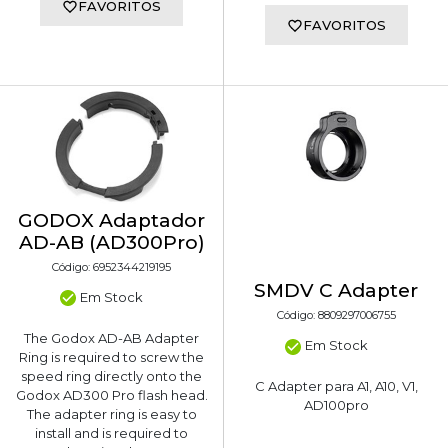
FAVORITOS
FAVORITOS
GODOX Adaptador
AD-AB (AD300Pro)
Código: 6952344219195
SMDV C Adapter
Em Stock
Código: 8809297006755
The Godox AD-AB Adapter
Em Stock
Ring is required to screw the
speed ring directly onto the
C Adapter para A1, A10, V1,
Godox AD300 Pro flash head.
AD100pro
The adapter ring is easy to
install and is required to