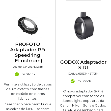
PROFOTO
Adaptador RFi
Speedring
(Elinchrom)
GODOX Adaptador
S-R1
Código: 7340027530658
Código: 6952344217054
Em Stock
Em Stock
Permite a utilização de caixas
de luz Profoto com flashes
O novo adaptador S-R1 é
de estúdio de outros
compatível com todos os
fabricantes.
Speedlights populares da
Desenhado para permitir que
Canon, Nikon, Sony e Godox.
as caixas de luz RFi tenham
O S-R1 é desenhado para