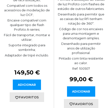
de luz Profoto com flashes de
Compatível com todos os
estúdio de outros fabricantes.
acessórios de modelação de
Desenhado para permitir que
luz OCF;
as caixas de luz RFi tenham
Encaixe compatível com
rotação de 360º.
qualquer tipo de flash
Código de cor nos encaixes
Profoto A-series;
para uma montagem e
Fácil de transportar, montar e
desmontagem simples.
utilizar;
Desenhado para permitir
Suporte integrado para
anos de utilização
sombrinha;
profissional.
Adaptador de tripé incluído.
Pintado com tinta resistente
ao calor.
Ref. 100507
149,50 €
99,00 €
ADICIONAR
ADICIONAR
FAVORITOS
FAVORITOS