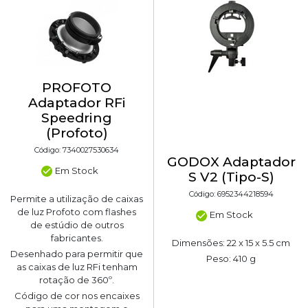
PROFOTO
Adaptador RFi
Speedring
(Profoto)
Código: 7340027530634
GODOX Adaptador
Em Stock
S V2 (Tipo-S)
Código: 6952344218594
Permite a utilização de caixas
de luz Profoto com flashes
Em Stock
de estúdio de outros
fabricantes.
Dimensões: 22 x 15 x 5.5 cm
Desenhado para permitir que
Peso: 410 g
as caixas de luz RFi tenham
rotação de 360º.
Código de cor nos encaixes