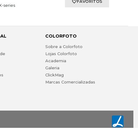
FAVORITOS
X-series
GAL
COLORFOTO
s
Sobre a Colorfoto
ade
Lojas Colorfoto
Academia
Galeria
es
ClickMag
Marcas Comercializadas