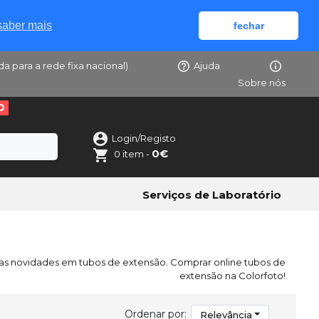
saber mais
fechar
da para a rede fixa nacional)
Ajuda
Sobre nós
O
Login/Registo
0€
0 item -
Serviços de Laboratório
as novidades em tubos de extensão. Comprar online tubos de
extensão na Colorfoto!
Ordenar por:
Relevância