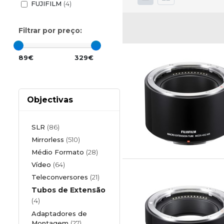
FUJIFILM
(4)
Filtrar por preço:
89€
329€
Objectivas
SLR
(86)
Mirrorless
(510)
Médio Formato
(28)
Vídeo
(64)
Teleconversores
(21)
Tubos de Extensão
(4)
Adaptadores de
Montagem
(27)