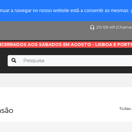
tinuar a navegar no nosso website está a consentir as mesmas
213 129 491 (Chama
NCERRADOS AOS SÁBADOS EM AGOSTO - LISBOA E PORT
nsão
Todas 