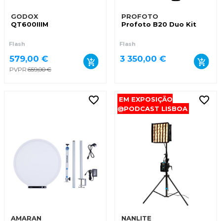
GODOX
PROFOTO
QT600IIIM
Profoto B20 Duo Kit
Flash
Flash
579,00 €
3 350,00 €
PVPR
659,00 €
EM EXPOSIÇÃO
@PODCAST LISBOA
AMARAN
NANLITE