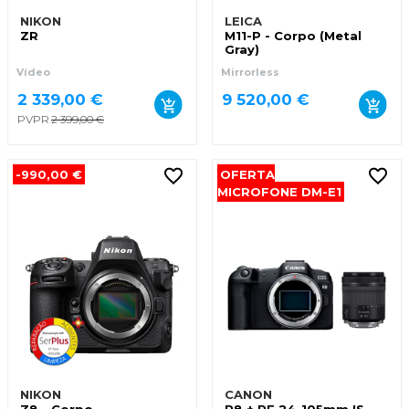
NIKON
LEICA
ZR
M11-P - Corpo (Metal
Gray)
Vídeo
Mirrorless
2 339,00 €
9 520,00 €
PVPR
2 399,00 €
-990,00 €
OFERTA
MICROFONE DM-E1
NIKON
CANON