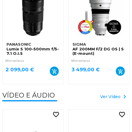
PANASONIC
SIGMA
Lumix S 100-500mm f/5-
AF 200MM F/2 DG OS | S
7.1 O.I.S
(E-mount)
Mirrorless
Mirrorless
2 099,00 €
3 499,00 €
VÍDEO E ÁUDIO
Ver Vídeo