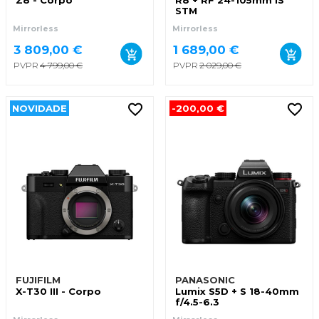
Z8 - Corpo
R8 + RF 24-105mm IS
STM
Mirrorless
Mirrorless
3 809,00 €
1 689,00 €
PVPR
4 799,00 €
PVPR
2 029,00 €
NOVIDADE
-200,00 €
FUJIFILM
PANASONIC
X-T30 III - Corpo
Lumix S5D + S 18-40mm
f/4.5-6.3