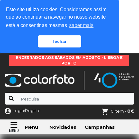
Este site utiliza cookies. Consideramos assim,
que ao continuar a navegar no nosso website
está a consentir as mesmas
saber mais
fechar
ENCERRADOS AOS SÁBADOS EM AGOSTO - LISBOA E
PORTO
Login/Registo
0€
0 item -
Novidades
Campanhas
Menu