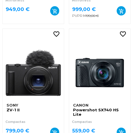
Mirrorless
Mirrorless
949,00 €
999,00 €
PVPR
1 199,00 €
SONY
CANON
ZV-1 II
Powershot SX740 HS
Lite
Compactas
Compactas
799,00 €
559,00 €