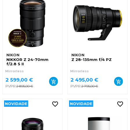
NIKON
NIKON
NIKKOR Z 24-70mm
Z 28-135mm f/4 PZ
f/2.8 S II
Mirrorless
Mirrorless
2 599,00 €
2 495,00 €
PVPR
2 895,00 €
PVPR
2 795,00 €
NOVIDADE
NOVIDADE