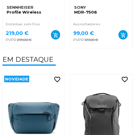
SENNHEISER
SONY
Profile Wireless
MDR-7506
Sistemas sem Fios
Auscultadores
219,00 €
99,00 €
PVPR
299,00 €
PVPR
129,00 €
EM DESTAQUE
NOVIDADE