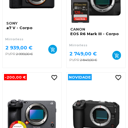
SONY
a7 V - Corpo
CANON
EOS R6 Mark III - Corpo
Mirrorless
Mirrorless
2 939,00 €
2 749,00 €
PVPR
2 999,00 €
PVPR
2 849,00 €
-200,00 €
NOVIDADE