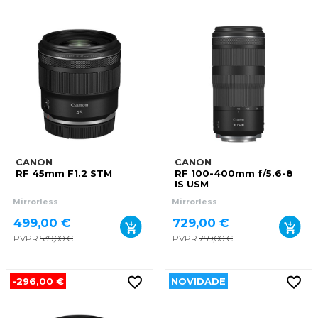
CANON
CANON
RF 45mm F1.2 STM
RF 100-400mm f/5.6-8
IS USM
Mirrorless
Mirrorless
499,00 €
729,00 €
PVPR
539,00 €
PVPR
759,00 €
-296,00 €
NOVIDADE