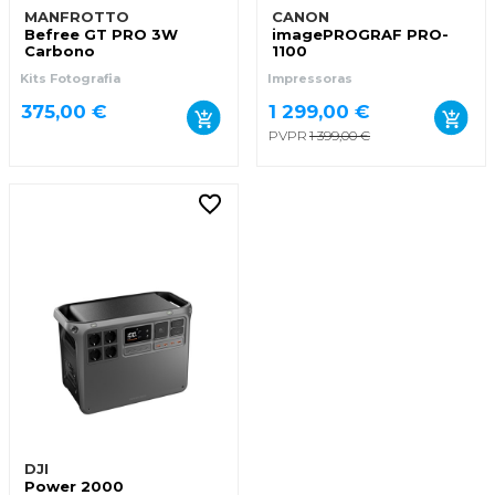
MANFROTTO
CANON
Befree GT PRO 3W
imagePROGRAF PRO-
Carbono
1100
Kits Fotografia
Impressoras
375,00 €
1 299,00 €
PVPR
1 399,00 €
DJI
Power 2000