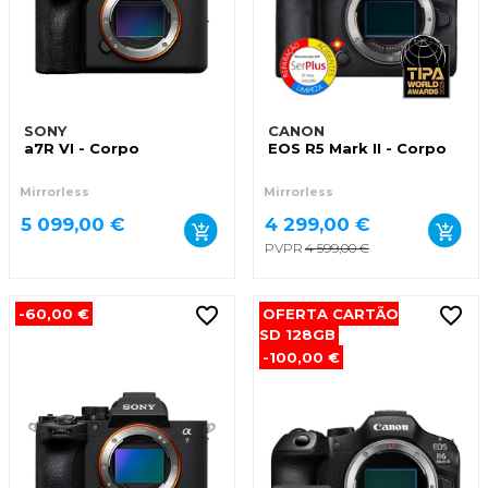
SONY
CANON
a7R VI - Corpo
EOS R5 Mark II - Corpo
Mirrorless
Mirrorless
5 099,00 €
4 299,00 €
PVPR
4 599,00 €
-60,00 €
OFERTA CARTÃO
SD 128GB
-100,00 €