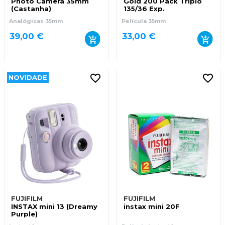
Photo Camera 35mm
Gold 200 Pack Triplo
(Castanha)
135/36 Exp.
Analógicas 35mm
Película 35mm
39,00 €
33,00 €
NOVIDADE
FUJIFILM
FUJIFILM
INSTAX mini 13 (Dreamy
instax mini 20F
Purple)