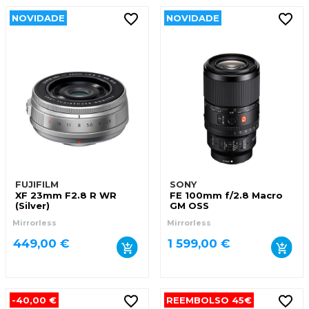
NOVIDADE
NOVIDADE
FUJIFILM
SONY
XF 23mm F2.8 R WR
FE 100mm f/2.8 Macro
(Silver)
GM OSS
Mirrorless
Mirrorless
449,00 €
1 599,00 €
-40,00 €
REEMBOLSO 45€