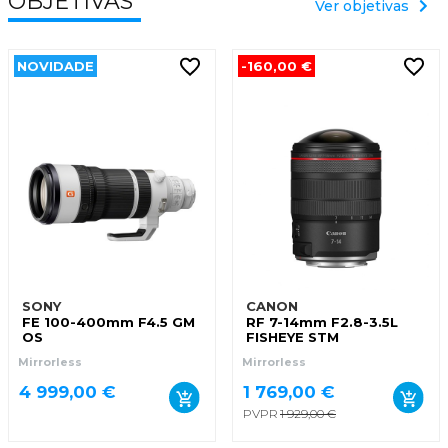
OBJETIVAS
Ver objetivas
NOVIDADE
-160,00 €
SONY
CANON
FE 100-400mm F4.5 GM
RF 7-14mm F2.8-3.5L
OS
FISHEYE STM
Mirrorless
Mirrorless
4 999,00 €
1 769,00 €
PVPR
1 929,00 €