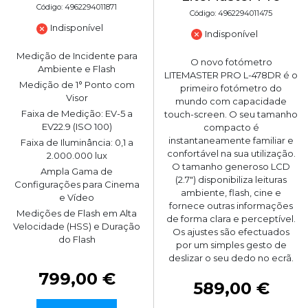
Código: 4962294011871
Código: 4962294011475
Indisponível
Indisponível
Medição de Incidente para
O novo fotómetro
Ambiente e Flash
LITEMASTER PRO L-478DR é o
Medição de 1° Ponto com
primeiro fotómetro do
Visor
mundo com capacidade
Faixa de Medição: EV-5 a
touch-screen. O seu tamanho
EV22.9 (ISO 100)
compacto é
instantaneamente familiar e
Faixa de Iluminância: 0,1 a
confortável na sua utilização.
2.000.000 lux
O tamanho generoso LCD
Ampla Gama de
(2.7") disponibiliza leituras
Configurações para Cinema
ambiente, flash, cine e
e Vídeo
fornece outras informações
Medições de Flash em Alta
de forma clara e perceptível.
Velocidade (HSS) e Duração
Os ajustes são efectuados
do Flash
por um simples gesto de
deslizar o seu dedo no ecrã.
799,00 €
589,00 €