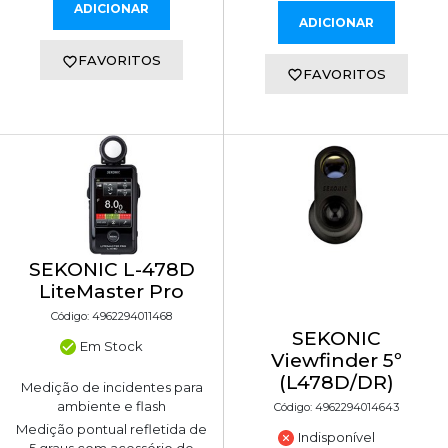
ADICIONAR
ADICIONAR
FAVORITOS
FAVORITOS
SEKONIC L-478D
LiteMaster Pro
Código: 4962294011468
SEKONIC
Em Stock
Viewfinder 5º
(L478D/DR)
Medição de incidentes para
ambiente e flash
Código: 4962294014643
Medição pontual refletida de
Indisponível
5 graus com acessório de