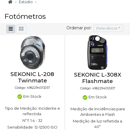
Estúdio
Fotómetros
Ordenar por:
Relevância
SEKONIC L-208
SEKONIC L-308X
Twinmate
Flashmate
Código: 4962294013257
Código: 4962294012007
Em Stock
Em Stock
Tipo de Medição: Incidente e
Medição de Incidências para
reflectida.
Ambientes e Flash
Nº f: 1.4 - 32
Medição de luz refletida a
40º
Sensibilidade: 12-12500 ISO