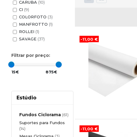
CARUBA
(10)
CI
(9)
COLORFOTO
(3)
MANFROTTO
(1)
ROLLEI
(1)
SAVAGE
(37)
-11,00 €
Filtrar por preço:
15€
875€
Estúdio
Fundos Ciclorama
(61)
Suportes para Fundos
(14)
-11,00 €
Mesas Ciclorama
(3)