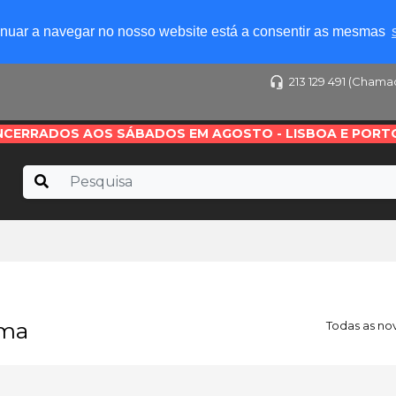
tinuar a navegar no nosso website está a consentir as mesmas
213 129 491 (Chama
NCERRADOS AOS SÁBADOS EM AGOSTO - LISBOA E PORT
ama
Todas as no