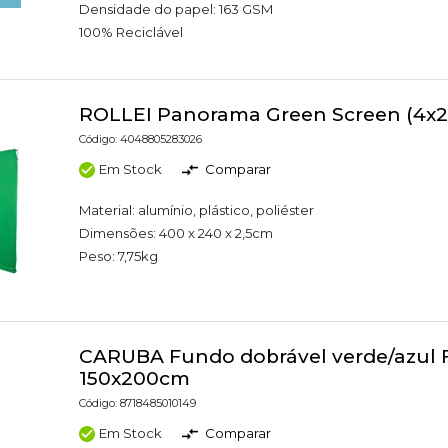
Densidade do papel: 163 GSM
100% Reciclável
ROLLEI Panorama Green Screen (4x
Código: 4048805283026
Em Stock
Comparar
Material: alumínio, plástico, poliéster
Dimensões: 400 x 240 x 2,5cm
Peso: 7,75kg
CARUBA Fundo dobrável verde/azul 
150x200cm
Código: 8718485010149
Em Stock
Comparar