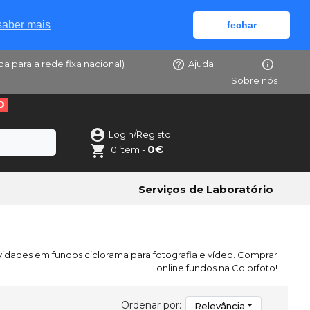
saber mais
fechar
da para a rede fixa nacional)
Ajuda
Sobre nós
O
Login/Registo
0€
0 item -
Serviços de Laboratório
vidades em fundos ciclorama para fotografia e vídeo. Comprar
online fundos na Colorfoto!
Ordenar por:
Relevância