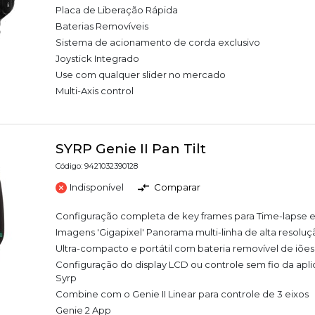
Placa de Liberação Rápida
Baterias Removíveis
Sistema de acionamento de corda exclusivo
Joystick Integrado
Use com qualquer slider no mercado
Multi-Axis control
SYRP Genie II Pan Tilt
Código: 9421032390128
Indisponível
Comparar
Configuração completa de key frames para Time-lapse 
Imagens 'Gigapixel' Panorama multi-linha de alta resol
Ultra-compacto e portátil com bateria removível de iões 
Configuração do display LCD ou controle sem fio da apl
Syrp
Combine com o Genie II Linear para controle de 3 eixos
Genie 2 App