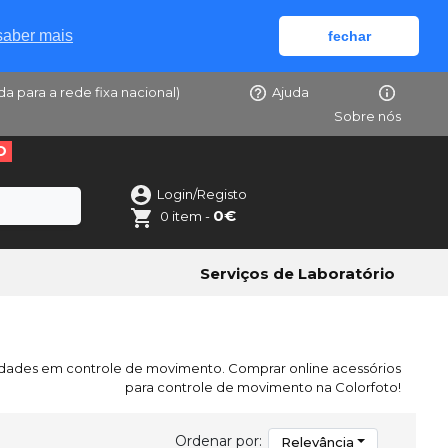
saber mais
fechar
da para a rede fixa nacional)
Ajuda
Sobre nós
O
Login/Registo
0€
0 item -
Serviços de Laboratório
idades em controle de movimento. Comprar online acessórios
para controle de movimento na Colorfoto!
Ordenar por:
Relevância