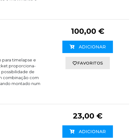
100,00 €
ADICIONAR
 para timelapse e
FAVORITOS
acket proporciona-
a possibilidade de
o em combinação com
quando montado num
23,00 €
ADICIONAR