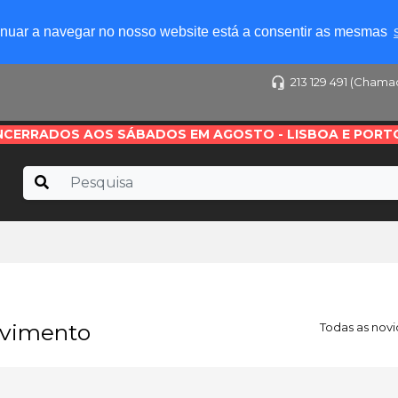
tinuar a navegar no nosso website está a consentir as mesmas
213 129 491 (Chama
NCERRADOS AOS SÁBADOS EM AGOSTO - LISBOA E PORT
ovimento
Todas as nov