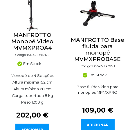
MANFROTTO
MANFROTTO Base
Monopé Video
fluida para
MVMXPROA4
monopé
Código: 8024221667172
MVMXPROBASE
Em Stock
Código: 8024221667158
Em Stock
Monopé de 4 Secções
Altura máxima 192 cm
Base fluida vídeo para
Altura mínima 68 cm
monopies MPMXPRO.
Carga suportada 8 kg
Peso 1200 g
109,00 €
202,00 €
ADICIONAR
ADICIONAR