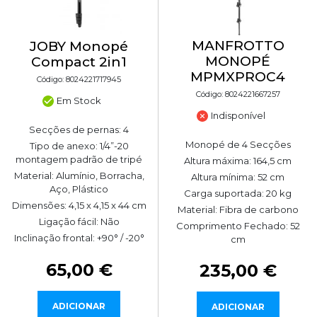
MANFROTTO
JOBY Monopé
MONOPÉ
Compact 2in1
MPMXPROC4
Código: 8024221717945
Código: 8024221667257
Em Stock
Indisponível
Secções de pernas: 4
Monopé de 4 Secções
Tipo de anexo: 1/4”-20
montagem padrão de tripé
Altura máxima: 164,5 cm
Material: Alumínio, Borracha,
Altura mínima: 52 cm
Aço, Plástico
Carga suportada: 20 kg
Dimensões: 4,15 x 4,15 x 44 cm
Material: Fibra de carbono
Ligação fácil: Não
Comprimento Fechado: 52
Inclinação frontal: +90° / -20°
cm
65,00 €
235,00 €
ADICIONAR
ADICIONAR