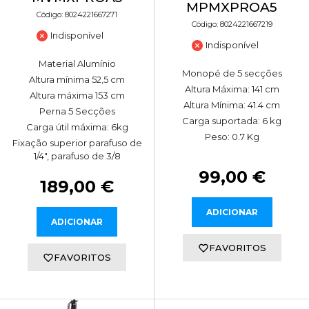
MPMXPROA5
Código: 8024221667271
Código: 8024221667219
Indisponível
Indisponível
Material Alumínio
Monopé de 5 secções
Altura mínima 52,5 cm
Altura Máxima: 141 cm
Altura máxima 153 cm
Altura Mínima: 41.4 cm
Perna 5 Secções
Carga suportada: 6 kg
Carga útil máxima: 6kg
Peso: 0.7 Kg
Fixação superior parafuso de
1/4", parafuso de 3/8
99,00 €
189,00 €
ADICIONAR
ADICIONAR
FAVORITOS
FAVORITOS