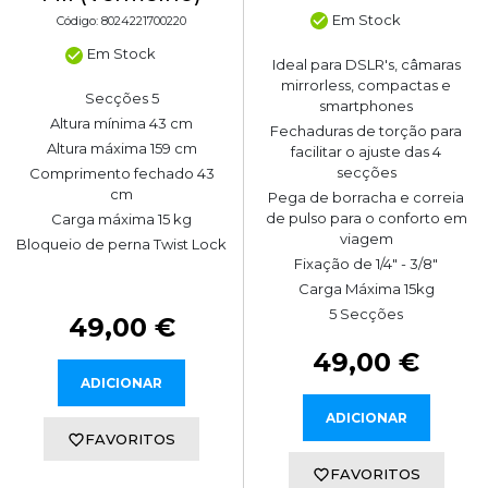
Em Stock
Código: 8024221700220
Em Stock
Ideal para DSLR's, câmaras
mirrorless, compactas e
Secções 5
smartphones
Altura mínima 43 cm
Fechaduras de torção para
Altura máxima 159 cm
facilitar o ajuste das 4
secções
Comprimento fechado 43
cm
Pega de borracha e correia
de pulso para o conforto em
Carga máxima 15 kg
viagem
Bloqueio de perna Twist Lock
Fixação de 1/4" - 3/8"
Carga Máxima 15kg
5 Secções
49,00 €
49,00 €
ADICIONAR
ADICIONAR
FAVORITOS
FAVORITOS