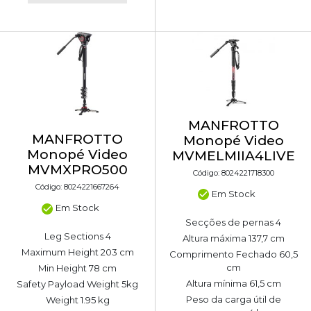
MANFROTTO
MANFROTTO
Monopé Video
Monopé Video
MVMELMIIA4LIVE
MVMXPRO500
Código: 8024221718300
Código: 8024221667264
Em Stock
Em Stock
Secções de pernas 4
Leg Sections 4
Altura máxima 137,7 cm
Maximum Height 203 cm
Comprimento Fechado 60,5
cm
Min Height 78 cm
Altura mínima 61,5 cm
Safety Payload Weight 5kg
Peso da carga útil de
Weight 1.95 kg