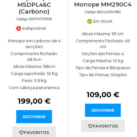
Monope MM290C4
MSDPL46C
(Carbono)
Código: 8024221647891
Código: 6931747317639
Em Stock
Indisponível
Altura Máxima: 151 cm
Monopé em carbono de 4
Comprimento Fechado: 49
secções
cm
Comprimento fechado:
Seções das Pernas: 4
48.5cm
Carga Máxima: 10 kg
Altura Máxima: 158cm
Tipo de Pernas e Bloqueios
Carga suportada: 32 Kg
Tipo de Pernas: Simples
Peso: 0.9 Kg
Com cabeça panoramica
109,00 €
199,00 €
ADICIONAR
ADICIONAR
FAVORITOS
FAVORITOS