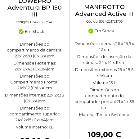
LOWEPRO
MANFROTTO
Adventura BP 150
Advanced Active III
III
Código: 8024221721706
Código: 8024221723540
Em Stock
Em Stock
Dimensões internas 26 x 16,5 x
Dimensões do
42 cm
compartimento da câmara:
22x12x20 (CxLxA)cm
Dimensões de inserção da
câmara 24 x 14 x 11 cm
Dimensões externas:
26x18x42 (CxLxA)cm
Dimensões externas 29 x 18,5
x 46 cm
Dimensões do
Compartimento Frontal:
Volume 13 L
21x1x17 (CxLxA)cm
Dimensões do
Dimensões internas: 22x12x38
compartimento do
(CxLxA)cm
computador portátil 21 x 1 x 35
cm
Dimensões do
compartimento superior:
Material Tecido Sintético
24x12x15 (CxLxA)cm
Volume Interno: 6L
109,00 €