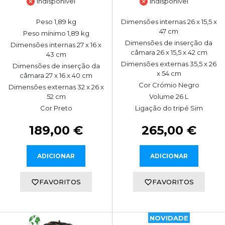
Indisponível
Indisponível
Peso 1,89 kg
Dimensões internas 26 x 15,5 x
47 cm
Peso mínimo 1,89 kg
Dimensões de inserção da
Dimensões internas 27 x 16 x
câmara 26 x 15,5 x 42 cm
43 cm
Dimensões externas 35,5 x 26
Dimensões de inserção da
x 54 cm
câmara 27 x 16 x 40 cm
Cor Crómio Negro
Dimensões externas 32 x 26 x
52 cm
Volume 26 L
Cor Preto
Ligação do tripé Sim
189,00 €
265,00 €
ADICIONAR
ADICIONAR
FAVORITOS
FAVORITOS
NOVIDADE