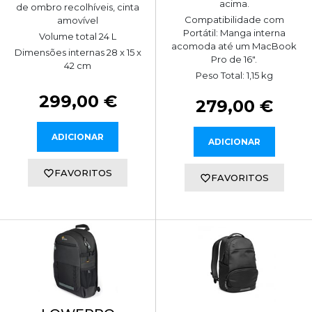
acima.
de ombro recolhíveis, cinta
Compatibilidade com
amovível
Portátil: Manga interna
Volume total 24 L
acomoda até um MacBook
Dimensões internas 28 x 15 x
Pro de 16".
42 cm
Peso Total: 1,15 kg
299,00 €
279,00 €
ADICIONAR
ADICIONAR
FAVORITOS
FAVORITOS