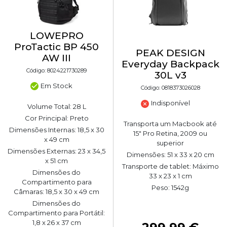
LOWEPRO
ProTactic BP 450
PEAK DESIGN
AW III
Everyday Backpack
Código: 8024221730289
30L v3
Em Stock
Código: 0818373026028
Indisponível
Volume Total: 28 L
Cor Principal: Preto
Transporta um Macbook até
Dimensões Internas: 18,5 x 30
15" Pro Retina, 2009 ou
x 49 cm
superior
Dimensões Externas: 23 x 34,5
Dimensões: 51 x 33 x 20 cm
x 51 cm
Transporte de tablet: Máximo
Dimensões do
33 x 23 x 1 cm
Compartimento para
Peso: 1542g
Câmaras: 18,5 x 30 x 49 cm
Dimensões do
Compartimento para Portátil:
1,8 x 26 x 37 cm