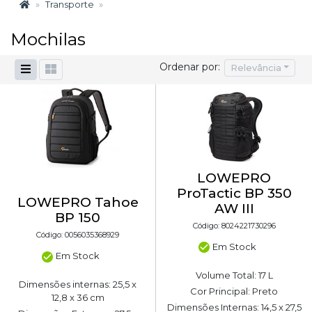
Transporte
Mochilas
Ordenar por:
Relevância
LOWEPRO
ProTactic BP 350
LOWEPRO Tahoe
AW III
BP 150
Código: 8024221730296
Código: 0056035368929
Em Stock
Em Stock
Volume Total: 17 L
Dimensões internas: 25,5 x
Cor Principal: Preto
12,8 x 36 cm
Dimensões Internas: 14,5 x 27,5