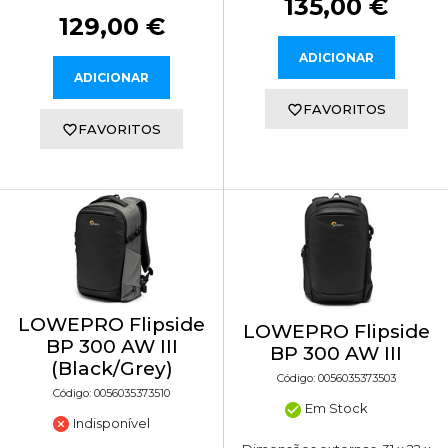
135,00 €
129,00 €
ADICIONAR
ADICIONAR
FAVORITOS
FAVORITOS
LOWEPRO Flipside
LOWEPRO Flipside
BP 300 AW III
BP 300 AW III
(Black/Grey)
Código: 0056035373503
Código: 0056035373510
Em Stock
Indisponível