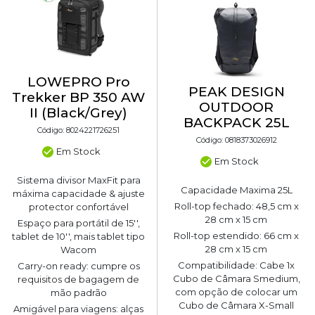
LOWEPRO Pro
PEAK DESIGN
Trekker BP 350 AW
OUTDOOR
II (Black/Grey)
BACKPACK 25L
Código: 8024221726251
Código: 0818373026912
Em Stock
Em Stock
Sistema divisor MaxFit para
Capacidade Maxima 25L
máxima capacidade & ajuste
Roll-top fechado: 48,5 cm x
protector confortável
28 cm x 15 cm
Espaço para portátil de 15'',
Roll-top estendido: 66 cm x
tablet de 10'', mais tablet tipo
28 cm x 15 cm
Wacom
Compatibilidade: Cabe 1x
Carry-on ready: cumpre os
Cubo de Câmara Smedium,
requisitos de bagagem de
com opção de colocar um
mão padrão
Cubo de Câmara X-Small
Amigável para viagens: alças