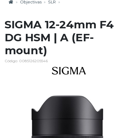
Objectivas
SLR
SIGMA 12-24mm F4
DG HSM | A (EF-
mount)
Código: 0085126205546