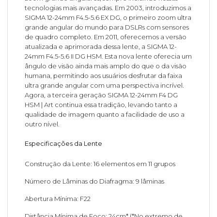
tecnologias mais avançadas. Em 2003, introduzimos a
SIGMA 12-24mm F4.5-5.6 EX DG, o primeiro zoom ultra
grande angular do mundo para DSLRs com sensores
de quadro completo. Em 2011, oferecemos a versão
atualizada e aprimorada dessa lente, a SIGMA 12-
24mm F4.5-5.6 II DG HSM. Esta nova lente oferecia um
ângulo de visão ainda mais amplo do que o da visão
humana, permitindo aos usuários desfrutar da faixa
ultra grande angular com uma perspectiva incrível.
Agora, a terceira geração SIGMA 12-24mm F4 DG
HSM | Art continua essa tradição, levando tanto a
qualidade de imagem quanto a facilidade de uso a
outro nível.
Especificações da Lente
Construção da Lente: 16 elementos em 11 grupos
Número de Lâminas do Diafragma: 9 lâminas
Abertura Mínima: F22
Distância Mínima de Foco: 24cm* (*No extremo de