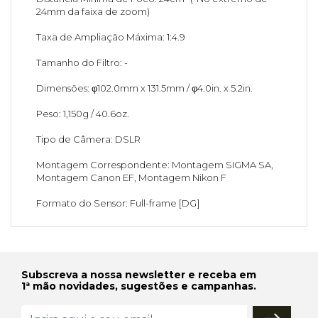
24mm da faixa de zoom)
Taxa de Ampliação Máxima: 1:4.9
Tamanho do Filtro: -
Dimensões: φ102.0mm x 131.5mm / φ4.0in. x 5.2in.
Peso: 1,150g / 40.6oz.
Tipo de Câmera: DSLR
Montagem Correspondente: Montagem SIGMA SA,
Montagem Canon EF, Montagem Nikon F
Formato do Sensor: Full-frame [DG]
Subscreva a nossa newsletter e receba em
1ª mão novidades, sugestões e campanhas.