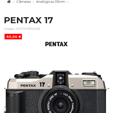
Câmaras
Analógicas 35mm
PENTAX 17
Código: 0027075310063
-50,00 €