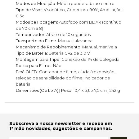
Modos de Medição:
Média ponderada ao centro
Tipo de Visor:
Visor ótico, Cobertura: 90%, Ampliação:
0.5x
Modos de Focagem:
Autofoco com LIDAR (contínuo
de 70 cm a 8)
Temporizador:
Atraso de 10 segundos
Transporte do Filme:
Manual, alavanca
Mecanismo de Rebobinamento:
Manual, manivela
Tipo de Bateria:
Bateria CR2 de 3.0 V
Montagem para Tripé:
Conexão de 1/4 de polegada
Rosca para Filtros:
Não
Ecrã OLED:
Contador de filme, ajuda à exposição,
seleção de sensibilidade do filme, indicador de
bateria
Dimensões (C x L x A) | Peso:
10,4 x 5,6 x 7,5 cm | 242 g
Subscreva a nossa newsletter e receba em
1ª mão novidades, sugestões e campanhas.