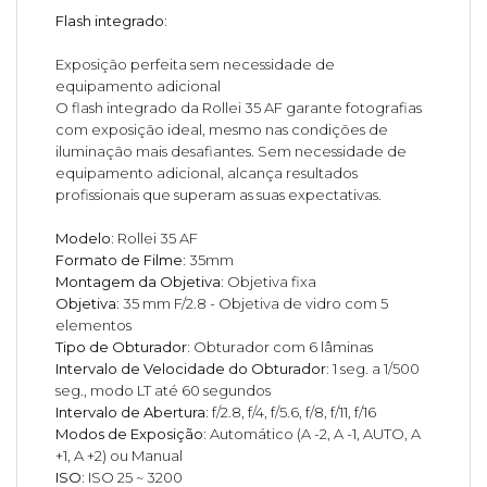
Flash integrado:
Exposição perfeita sem necessidade de
equipamento adicional
O flash integrado da Rollei 35 AF garante fotografias
com exposição ideal, mesmo nas condições de
iluminação mais desafiantes. Sem necessidade de
equipamento adicional, alcança resultados
profissionais que superam as suas expectativas.
Modelo:
Rollei 35 AF
Formato de Filme:
35mm
Montagem da Objetiva:
Objetiva fixa
Objetiva:
35 mm F/2.8 - Objetiva de vidro com 5
elementos
Tipo de Obturador:
Obturador com 6 lâminas
Intervalo de Velocidade do Obturador:
1 seg. a 1/500
seg., modo LT até 60 segundos
Intervalo de Abertura:
f/2.8, f/4, f/5.6, f/8, f/11, f/16
Modos de Exposição:
Automático (A -2, A -1, AUTO, A
+1, A +2) ou Manual
ISO:
ISO 25 ~ 3200