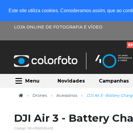
Este site utiliza cookies. Consideramos assim, que ao con
LOJA ONLINE DE FOTOGRAFIA E VÍDEO
E
Menu
Novidades
Campanhas
Drones
Acessórios
DJI Air 3 - Battery Char
DJI Air 3 - Battery C
Código: 6941565965455