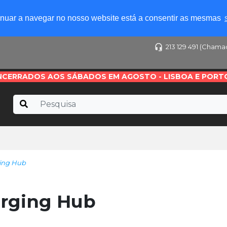
tinuar a navegar no nosso website está a consentir as mesmas
213 129 491 (Chama
NCERRADOS AOS SÁBADOS EM AGOSTO - LISBOA E PORT
ging Hub
harging Hub