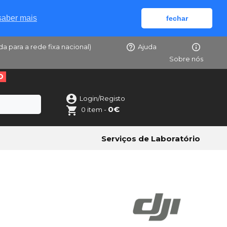
saber mais
fechar
da para a rede fixa nacional)
Ajuda
Sobre nós
O
Login/Registo
0€
0 item -
Serviços de Laboratório