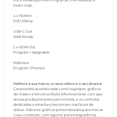
muito mais.
4 x HDMI In
FHD 1080 p
USB-C Out
Web Ready
2 x HDMI Out
Program + Assignable
Multiview
Program / Preview
Melhore a sua marca, os seus vídeos e o seu alcance
Características sofisticadas como logótipos, gráficos
de mastro e terceiros títulos inferiores farão com que
as suas produções pareçam incríveis, e os controlos
dedicados a estas funções tornam-nas fáceis de
utilizar. Adicione gráficos personalizados para marcar
o seu conteúdo, com suporte para transparência,