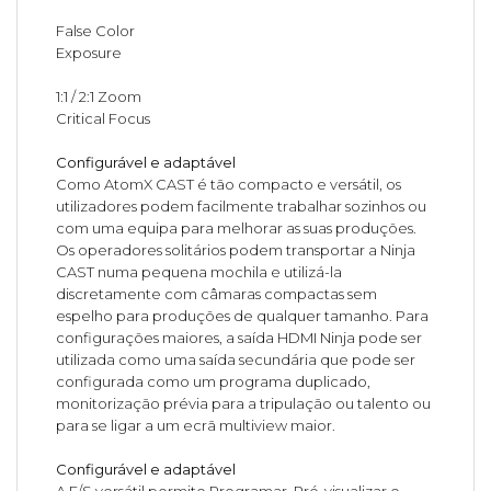
False Color
Exposure
1:1 / 2:1 Zoom
Critical Focus
Configurável e adaptável
Como AtomX CAST é tão compacto e versátil, os
utilizadores podem facilmente trabalhar sozinhos ou
com uma equipa para melhorar as suas produções.
Os operadores solitários podem transportar a Ninja
CAST numa pequena mochila e utilizá-la
discretamente com câmaras compactas sem
espelho para produções de qualquer tamanho. Para
configurações maiores, a saída HDMI Ninja pode ser
utilizada como uma saída secundária que pode ser
configurada como um programa duplicado,
monitorização prévia para a tripulação ou talento ou
para se ligar a um ecrã multiview maior.
Configurável e adaptável
A E/S versátil permite Programar, Pré-visualizar e