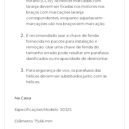
horário (CCW). As hélices marcadas com
laranja devem ser fixadas nos motores nos
braços com marcações laranja
correspondentes, enquanto aquelas sem
marcações vão nos braços sem marcação.
É recomendado usar a chave de fenda
fornecida no pacote para instalação e
remoção. Usar uma chave de fenda do
tamanho errado pode resultar em parafusos
danificados ou incapacidade de desmontar.
Para segurança de voo, os parafusos das
hélices devem ser substituídos junto com as
hélices.
Na Caixa
Especificações Modelo: 3032S
Diâmetro: 75,66 mm