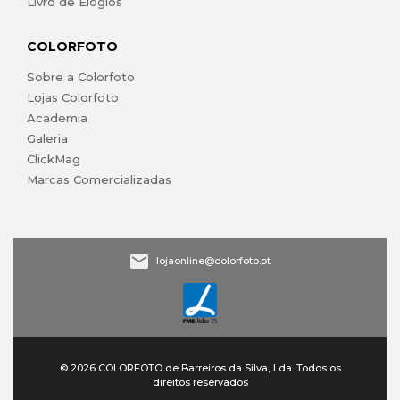
Livro de Elogios
COLORFOTO
Sobre a Colorfoto
Lojas Colorfoto
Academia
Galeria
ClickMag
Marcas Comercializadas
lojaonline@colorfoto.pt
© 2026 COLORFOTO de Barreiros da Silva, Lda. Todos os
direitos reservados