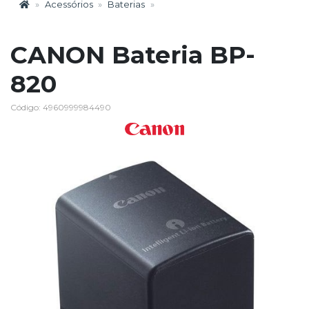
Acessórios
Baterias
CANON Bateria BP-
820
Código: 4960999984490