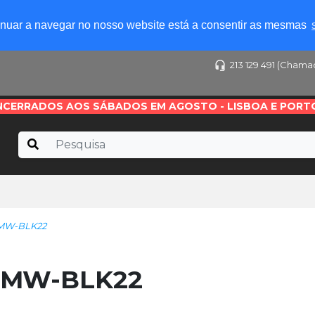
tinuar a navegar no nosso website está a consentir as mesmas
213 129 491 (Chama
NCERRADOS AOS SÁBADOS EM AGOSTO - LISBOA E PORT
DMW-BLK22
 DMW-BLK22