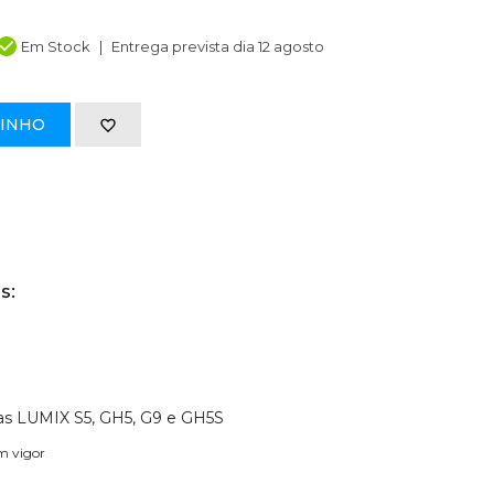
Em Stock
Entrega prevista dia 12 agosto
RINHO
s:
as LUMIX S5, GH5, G9 e GH5S
em vigor