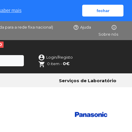
saber mais
fechar
da para a rede fixa nacional)
Ajuda
Sobre nós
O
Login/Registo
0€
0 item -
Serviços de Laboratório