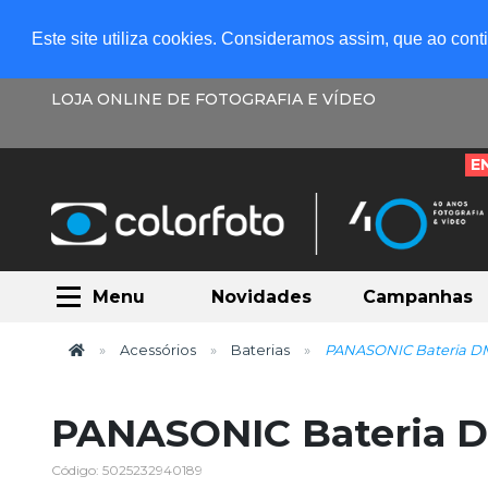
Este site utiliza cookies. Consideramos assim, que ao con
LOJA ONLINE DE FOTOGRAFIA E VÍDEO
E
Menu
Novidades
Campanhas
Acessórios
Baterias
PANASONIC Bateria 
PANASONIC Bateria
Código: 5025232940189