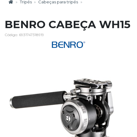
Tripés
Cabeças para tripés
BENRO CABEÇA WH15
Código: 6931747318919