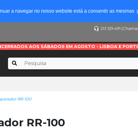
tinuar a navegar no nosso website está a consentir as mesmas
213 129 491 (Chama
NCERRADOS AOS SÁBADOS EM AGOSTO - LISBOA E PORT
sparador RR-100
ador RR-100