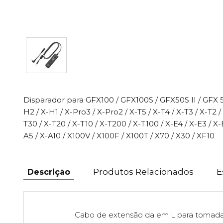
Disparador para GFX100 / GFX100S / GFX50S II / GFX 5
H2 / X-H1 / X-Pro3 / X-Pro2 / X-T5 / X-T4 / X-T3 / X-T2 / 
T30 / X-T20 / X-T10 / X-T200 / X-T100 / X-E4 / X-E3 / X-E
A5 / X-A10 / X100V / X100F / X100T / X70 / X30 / XF10
Produtos Relacionados
E
Descrição
Cabo de extensão da em L para tomada 