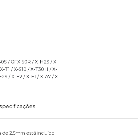
0S / GFX 50R / X-H2S / X-
X-T1 / X-S10 / X-T30 II / X-
2S / X-E2 / X-E1 / X-A7 / X-
specificações
de 2,5mm está incluído