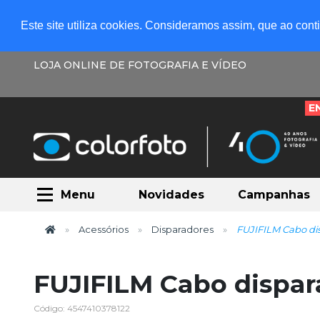
Este site utiliza cookies. Consideramos assim, que ao con
LOJA ONLINE DE FOTOGRAFIA E VÍDEO
E
Menu
Novidades
Campanhas
Acessórios
Disparadores
FUJIFILM Cabo di
FUJIFILM Cabo dispar
Código: 4547410378122