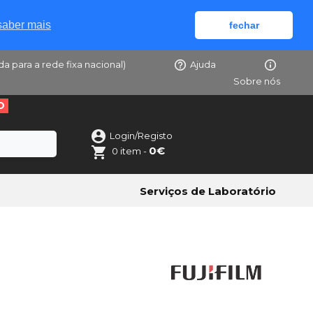
saber mais
fechar
da para a rede fixa nacional)
Ajuda
Sobre nós
O
Login/Registo
0€
0 item -
Serviços de Laboratório