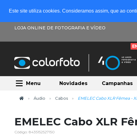
Este site utiliza cookies. Consideramos assim, que ao con
LOJA ONLINE DE FOTOGRAFIA E VÍDEO
E
Menu
Novidades
Campanhas
Áudio
Cabos
EMELEC Cabo XLR Fêmea - X
EMELEC Cabo XLR Fêm
Código: 8435152527150