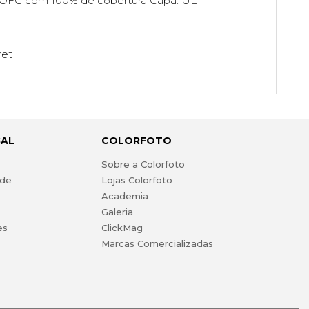
 OFC com 100% de cobertura Capa: UL-
ret
GAL
COLORFOTO
s
Sobre a Colorfoto
ade
Lojas Colorfoto
Academia
Galeria
es
ClickMag
Marcas Comercializadas