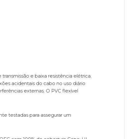
ransmissão e baixa resistência elétrica.
xões acidentais do cabo no uso diário
ferências externas. O PVC flexível
nte testadas para assegurar um