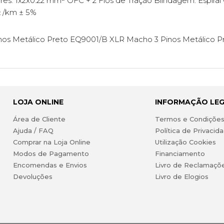
: 1x2x0.22 mm² OFC + 2 Fios de Tração Blindagem: Espiral
Ω /km ± 5%
s Metálico Preto EQ9001/B XLR Macho 3 Pinos Metálico P
LOJA ONLINE
INFORMAÇÃO LE
Área de Cliente
Termos e Condiçõe
Ajuda / FAQ
Política de Privacid
Comprar na Loja Online
Utilização Cookies
Modos de Pagamento
Financiamento
Encomendas e Envios
Livro de Reclamaçõ
Devoluções
Livro de Elogios