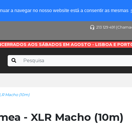
tinuar a navegar no nosso website está a consentir as mesmas
213 129 491 (Chama
NCERRADOS AOS SÁBADOS EM AGOSTO - LISBOA E PORT
LR Macho (10m)
ea - XLR Macho (10m)