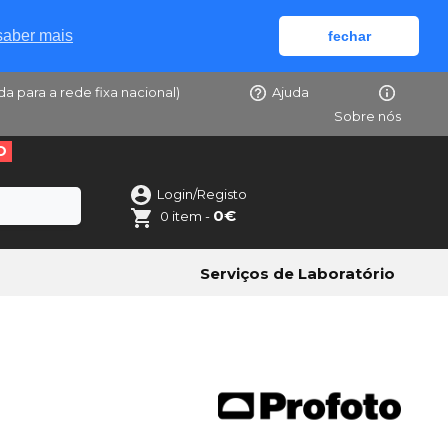
saber mais
fechar
da para a rede fixa nacional)
Ajuda
Sobre nós
O
Login/Registo
0€
0 item -
Serviços de Laboratório