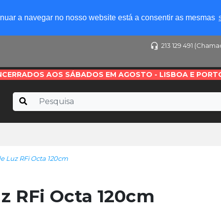
tinuar a navegar no nosso website está a consentir as mesmas
213 129 491 (Chama
NCERRADOS AOS SÁBADOS EM AGOSTO - LISBOA E PORT
e Luz RFi Octa 120cm
z RFi Octa 120cm