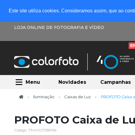
Este site utiliza cookies. Consideramos assim, que ao con
LOJA ONLINE DE FOTOGRAFIA E VÍDEO
E
Menu
Novidades
Campanhas
Iluminação
Caixas de Luz
PROFOTO Caixa d
PROFOTO Caixa de Lu
Código: 7340027538166