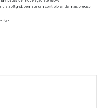
m lampadas de modelação até 650W.
mo a Softgrid, permite um controlo ainda mais preciso.
em vigor