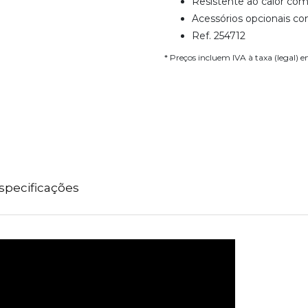
Resistente ao calor co
Acessórios opcionais co
Ref. 254712
* Preços incluem IVA à taxa (legal) 
specificações