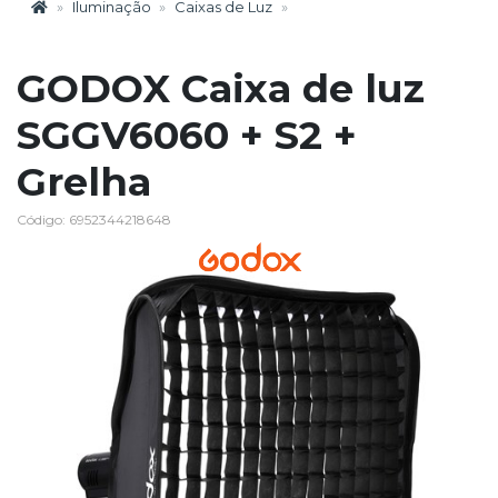
Iluminação
Caixas de Luz
GODOX Caixa de luz
SGGV6060 + S2 +
Grelha
Código: 6952344218648