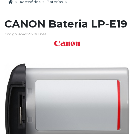
Acessórios
Baterias
CANON Bateria LP-E19
Código: 4549292060560