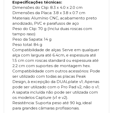
Especificações técnicas:
Dimensões do Clip: 8.3 x 4.0 x 2.0 cm
Dimensões da Placa: 3.8 x 3.8 x 0.7 cm
Materiais: Alumínio CNC, acabamento preto
anodizado, PVC e parafusos de aço
Peso do Clip: 70 g (Inclui duas roscas com
tampo raso)
Peso da Sapata: 14 g
Peso total: 84 g
Compatibilidade de alças: Serve em qualquer
alça com largura até 6.4cm, e espessura até
1.5 cm com roscas standard ou espessura até
2.2 cm com suportes de montagem hex.
Compatibilidade com outros acessórios: Pode
ser utilizado com todas as placas Peak
Design, à excepção da DUALplate v1; Apenas
pode ser utilizado com o Pro Pad v2, não o v1;
A sapata incluída não pode ser utilizada com
os modelos Capture (v1 e v2).
Resistência: Suporta peso até 90 kg, ideal
para grandes câmaras profissionais.