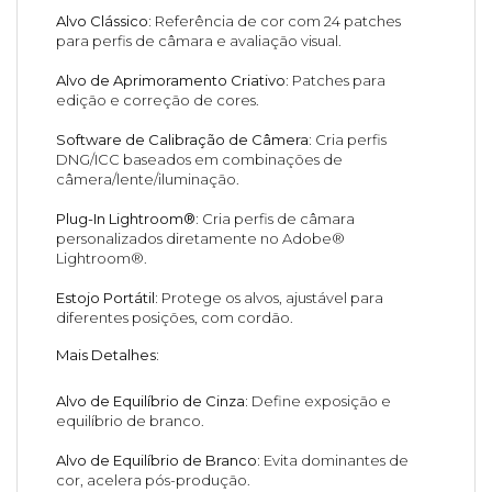
Alvo Clássico:
Referência de cor com 24 patches
para perfis de câmara e avaliação visual.
Alvo de Aprimoramento Criativo:
Patches para
edição e correção de cores.
Software de Calibração de Câmera:
Cria perfis
DNG/ICC baseados em combinações de
câmera/lente/iluminação.
Plug-In Lightroom®:
Cria perfis de câmara
personalizados diretamente no Adobe®
Lightroom®.
Estojo Portátil:
Protege os alvos, ajustável para
diferentes posições, com cordão.
Mais Detalhes:
Alvo de Equilíbrio de Cinza:
Define exposição e
equilíbrio de branco.
Alvo de Equilíbrio de Branco:
Evita dominantes de
cor, acelera pós-produção.