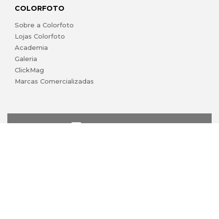
COLORFOTO
Sobre a Colorfoto
Lojas Colorfoto
Academia
Galeria
ClickMag
Marcas Comercializadas
lojaonline@colorfoto.pt
© 2026 COLORFOTO marca comercial da Barreiros da Silva,
Lda. Todos os direitos reservados