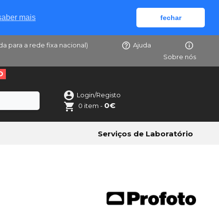
saber mais
fechar
da para a rede fixa nacional)
Ajuda
Sobre nós
O
Login/Registo
0€
0 item -
Serviços de Laboratório