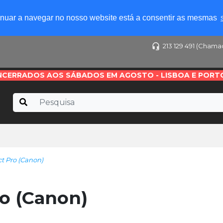
tinuar a navegar no nosso website está a consentir as mesmas
213 129 491 (Chama
NCERRADOS AOS SÁBADOS EM AGOSTO - LISBOA E PORT
 Pro (Canon)
o (Canon)