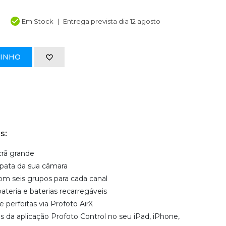
Em Stock
Entrega prevista dia 12 agosto
RINHO
s:
crã grande
apata da sua câmara
com seis grupos para cada canal
bateria e baterias recarregáveis
 perfeitas via Profoto AirX
s da aplicação Profoto Control no seu iPad, iPhone,