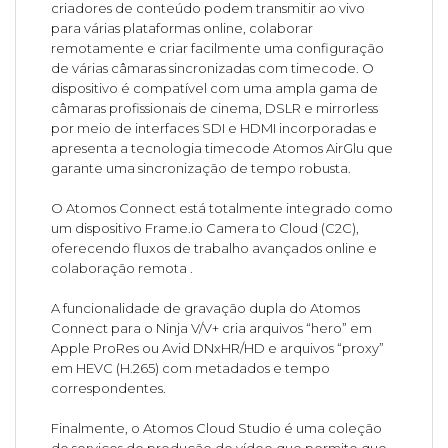
criadores de conteúdo podem transmitir ao vivo
para várias plataformas online, colaborar
remotamente e criar facilmente uma configuração
de várias câmaras sincronizadas com timecode. O
dispositivo é compatível com uma ampla gama de
câmaras profissionais de cinema, DSLR e mirrorless
por meio de interfaces SDI e HDMI incorporadas e
apresenta a tecnologia timecode Atomos AirGlu que
garante uma sincronização de tempo robusta.
O Atomos Connect está totalmente integrado como
um dispositivo Frame.io Camera to Cloud (C2C),
oferecendo fluxos de trabalho avançados online e
colaboração remota .
A funcionalidade de gravação dupla do Atomos
Connect para o Ninja V/V+ cria arquivos “hero” em
Apple ProRes ou Avid DNxHR/HD e arquivos “proxy”
em HEVC (H.265) com metadados e tempo
correspondentes.
Finalmente, o Atomos Cloud Studio é uma coleção
de serviços de produção de vídeo que permite que