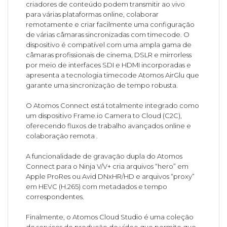
criadores de conteúdo podem transmitir ao vivo
para várias plataformas online, colaborar
remotamente e criar facilmente uma configuração
de várias câmaras sincronizadas com timecode. O
dispositivo é compatível com uma ampla gama de
câmaras profissionais de cinema, DSLR e mirrorless
por meio de interfaces SDI e HDMI incorporadas e
apresenta a tecnologia timecode Atomos AirGlu que
garante uma sincronização de tempo robusta.
O Atomos Connect está totalmente integrado como
um dispositivo Frame.io Camera to Cloud (C2C),
oferecendo fluxos de trabalho avançados online e
colaboração remota .
A funcionalidade de gravação dupla do Atomos
Connect para o Ninja V/V+ cria arquivos “hero” em
Apple ProRes ou Avid DNxHR/HD e arquivos “proxy”
em HEVC (H.265) com metadados e tempo
correspondentes.
Finalmente, o Atomos Cloud Studio é uma coleção
de serviços de produção de vídeo que permite que