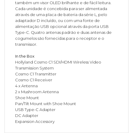
também um visor OLED brilhante e de fácil leitura.
Cada unidade é concebida para ser alimentada
através de uma placa de bateria da série L, pelo
adaptador D incluído, ou com uma fonte de
alimentação USB opcional através da porta USB
Type-C. Quatro antenas padrão e duas antenas de
cogumelos são fornecidas para o receptor e o
transmissor.
In the Box
Hollyland Cosmo C1 SDI/HDMI Wireless Video
Transmission System
Cosmo C1 Transmitter
Cosmo C1 Receiver
4 x Antenna
2 x Mushroom Antenna
Shoe Mount
Pan/Tilt Mount with Shoe Mount
USB Type-C Adapter
DC Adapter
Expansion Accessory