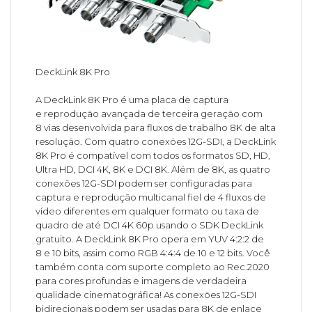
DeckLink 8K Pro
A DeckLink 8K Pro é uma placa de captura
e reprodução avançada de terceira geração com
8 vias desenvolvida para fluxos de trabalho 8K de alta
resolução. Com quatro conexões 12G-SDI, a DeckLink
8K Pro é compatível com todos os formatos SD, HD,
Ultra HD, DCI 4K, 8K e DCI 8K. Além de 8K, as quatro
conexões 12G-SDI podem ser configuradas para
captura e reprodução multicanal fiel de 4 fluxos de
vídeo diferentes em qualquer formato ou taxa de
quadro de até DCI 4K 60p usando o SDK DeckLink
gratuito. A DeckLink 8K Pro opera em YUV 4:2:2 de
8 e 10 bits, assim como RGB 4:4:4 de 10 e 12 bits. Você
também conta com suporte completo ao Rec.2020
para cores profundas e imagens de verdadeira
qualidade cinematográfica! As conexões 12G-SDI
bidirecionais podem ser usadas para 8K de enlace