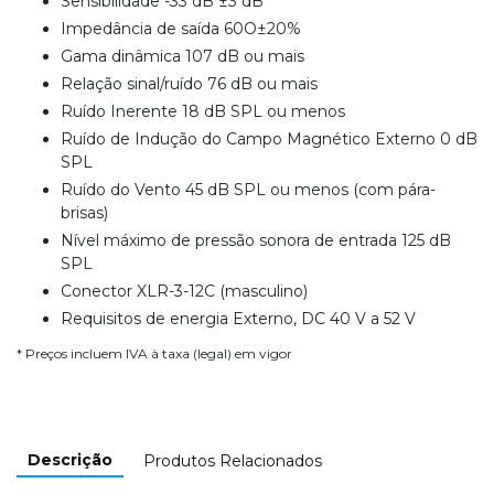
Sensibilidade -33 dB ±3 dB
Impedância de saída 60O±20%
Gama dinâmica 107 dB ou mais
Relação sinal/ruído 76 dB ou mais
Ruído Inerente 18 dB SPL ou menos
Ruído de Indução do Campo Magnético Externo 0 dB
SPL
Ruído do Vento 45 dB SPL ou menos (com pára-
brisas)
Nível máximo de pressão sonora de entrada 125 dB
SPL
Conector XLR-3-12C (masculino)
Requisitos de energia Externo, DC 40 V a 52 V
* Preços incluem IVA à taxa (legal) em vigor
Descrição
Produtos Relacionados