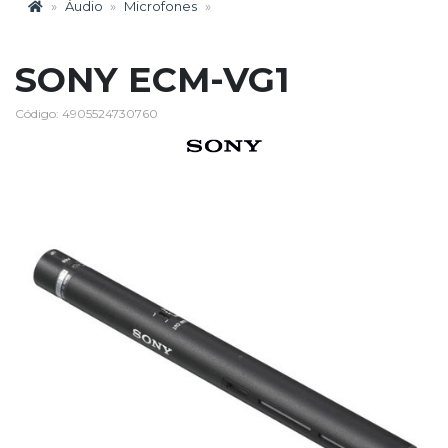
Áudio
Microfones
SONY ECM-VG1
Código: 4905524730760